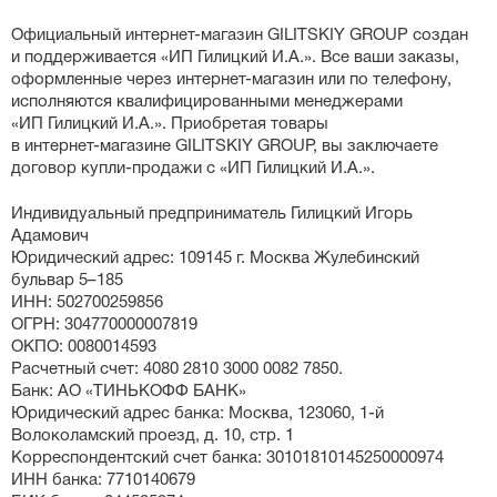
Официальный
интернет-магазин
GILITSKIY GROUP создан
и поддерживается «ИП Гилицкий И.А.». Все ваши заказы,
оформленные через
интернет-магазин
или по телефону,
исполняются квалифицированными менеджерами
«ИП Гилицкий И.А.». Приобретая товары
в
интернет-магазине
GILITSKIY GROUP, вы заключаете
договор
купли-продажи
с «ИП Гилицкий И.А.».
Индивидуальный предприниматель Гилицкий Игорь
Адамович
Юридический адрес: 109145 г. Москва Жулебинский
бульвар 5–185
ИНН: 502700259856
ОГРН: 304770000007819
ОКПО: 0080014593
Расчетный счет: 4080 2810 3000 0082 7850.
Банк:
АО «ТИНЬКОФФ БАНК»
Юридический адрес банка: Москва, 123060,
1-й
Волоколамский проезд, д. 10, стр. 1
Корреспондентский счет банка: 30101810145250000974
ИНН банка: 7710140679