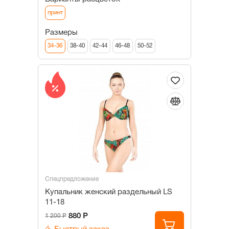
принт
Размеры
34-36
38-40
42-44
46-48
50-52
Спецпредложение
Купальник женский раздельный LS
11-18
880 Р
1 200 Р