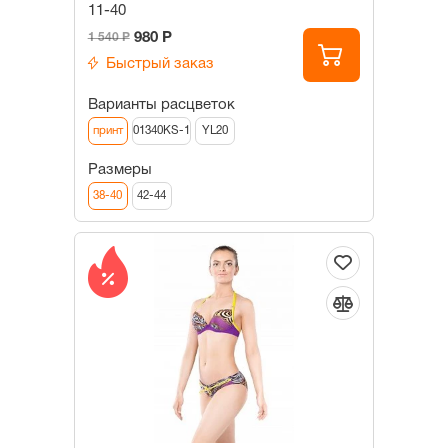
11-40
980 Р
1 540 Р
Быстрый заказ
Варианты расцветок
принт
01340KS-1
YL20
Размеры
38-40
42-44