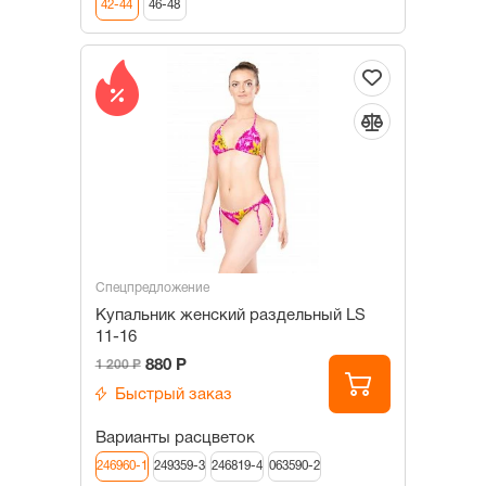
42-44
46-48
Спецпредложение
Купальник женский раздельный LS
11-16
880 Р
1 200 Р
Быстрый заказ
Варианты расцветок
246960-1
249359-3
246819-4
063590-2