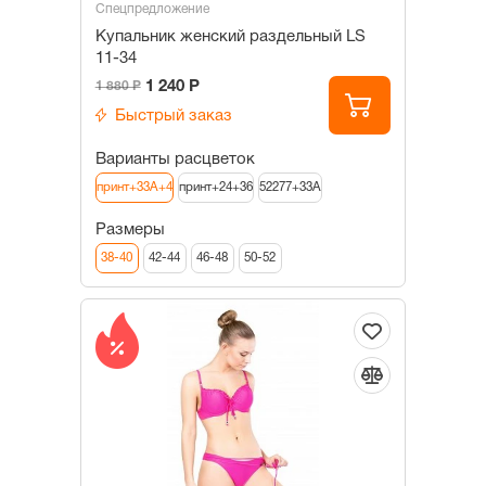
Спецпредложение
Купальник женский раздельный LS
11-34
1 240 Р
1 880 Р
Быстрый заказ
Варианты расцветок
принт+33А+4
принт+24+36
52277+33A
Размеры
38-40
42-44
46-48
50-52