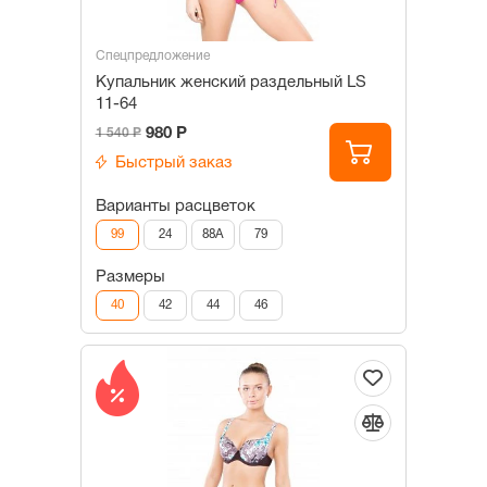
Спецпредложение
Купальник женский раздельный LS
11-64
980 Р
1 540 Р
Быстрый заказ
Варианты расцветок
99
24
88A
79
Размеры
40
42
44
46