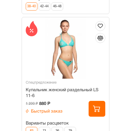
38-40
42-44
46-48
Спецпредложение
Купальник женский раздельный LS
11-6
880 Р
1 200 Р
Быстрый заказ
Варианты расцветок
83
71
36
79