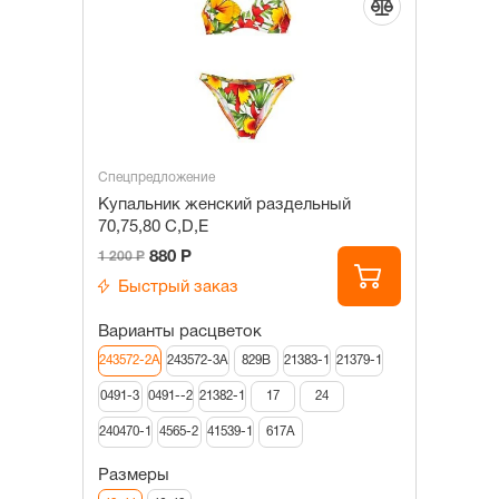
Спецпредложение
Купальник женский раздельный
70,75,80 C,D,E
880 Р
1 200 Р
Быстрый заказ
Варианты расцветок
243572-2A
243572-3A
829B
21383-1
21379-1
0491-3
0491--2
21382-1
17
24
240470-1
4565-2
41539-1
617А
Размеры