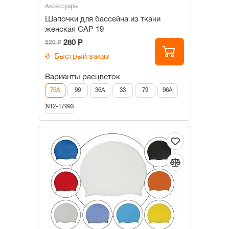
Аксессуары
Шапочки для бассейна из ткани
женская САР 19
280 Р
520 Р
Быстрый заказ
Варианты расцветок
76А
99
36А
33
79
96А
N12-17993