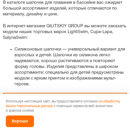
В каталоге шапочек для плавания в бассейне вас ожидает
большой ассортимент изделий, которые отличаются по
материалу, дизайну и цене.
В интернет-магазине GILITSKIY GROUP вы можете заказать
модели наших торговых марок LightSwim, Cupa-Lapa,
SalynaSwim:
Силиконовые шапочки — универсальный вариант для
взрослых и детей. Шапочки из силикона легко
надеваются, хорошо растягиваются и повторяют
форму головы. Изделия представлены в широком
ассортименте; специально для детей предусмотрены
модели с ярким принтом и изображениями мульт-
героев.
Берегите силиконовые плавательные шапочки от остро-
Используя настоящий сайт, вы предоставляете согласие
на обработку
колющих предметов! У таких моделей есть
ваших персональных данных
с помощью сервисов веб-аналитики
существенный недостаток: они легко рвутся от
и файлов cookies
незначительного укола или пореза. Если вы хотите,
Хорошо
чтобы изделие из силикона прослужило вам как можно
дольше, соблюдайте правила по надеванию и уходу.