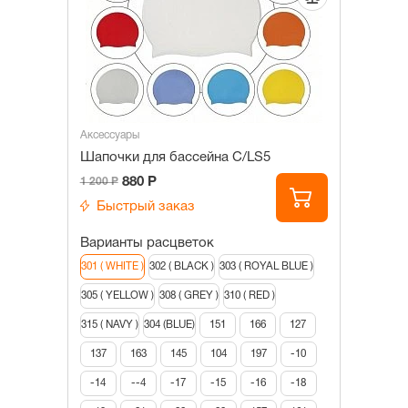
Аксессуары
Шапочки для бассейна С/LS5
880 Р
1 200 Р
Быстрый заказ
Варианты расцветок
301 ( WHITE )
302 ( BLACK )
303 ( ROYAL BLUE )
305 ( YELLOW )
308 ( GREY )
310 ( RED )
315 ( NAVY )
304 (BLUE)
151
166
127
137
163
145
104
197
-10
-14
--4
-17
-15
-16
-18