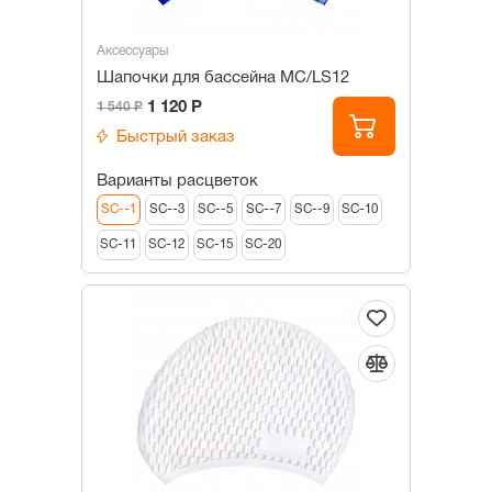
Аксессуары
Шапочки для бассейна МС/LS12
1 120 Р
1 540 Р
Быстрый заказ
Варианты расцветок
SC--1
SC--3
SC--5
SC--7
SC--9
SC-10
SC-11
SC-12
SC-15
SC-20