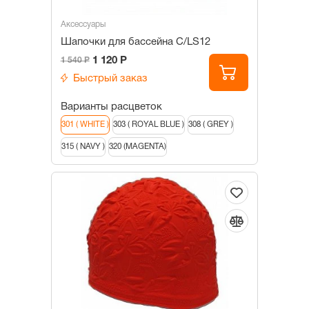
Аксессуары
Шапочки для бассейна С/LS12
1 120 Р
1 540 Р
Быстрый заказ
Варианты расцветок
301 ( WHITE )
303 ( ROYAL BLUE )
308 ( GREY )
315 ( NAVY )
320 (MAGENTA)