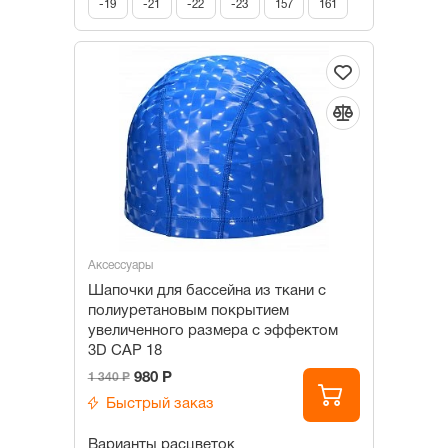
-19
-21
-22
-23
157
161
Аксессуары
Шапочки для бассейна из ткани c
полиуретановым покрытием
увеличенного размера с эффектом
3D САР 18
980 Р
1 340 Р
Быстрый заказ
Варианты расцветок