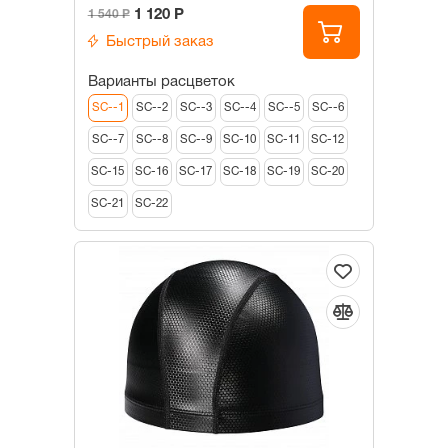
1 120 Р
1 540 Р
Быстрый заказ
Варианты расцветок
SC--1
SC--2
SC--3
SC--4
SC--5
SC--6
SC--7
SC--8
SC--9
SC-10
SC-11
SC-12
SC-15
SC-16
SC-17
SC-18
SC-19
SC-20
SC-21
SC-22