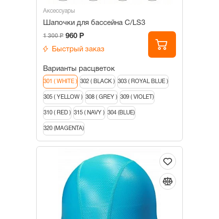
Аксессуары
Шапочки для бассейна С/LS3
960 Р
1 300 Р
Быстрый заказ
Варианты расцветок
301 ( WHITE )
302 ( BLACK )
303 ( ROYAL BLUE )
305 ( YELLOW )
308 ( GREY )
309 ( VIOLET)
310 ( RED )
315 ( NAVY )
304 (BLUE)
320 (MAGENTA)