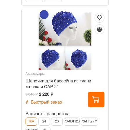
Аксессуары
Шапочки для бассейна из ткани
женская САР 21
2 220 Р
3 040 Р
Быстрый заказ
Варианты расцветок
76А
24
23
73-001123
73-НК7771