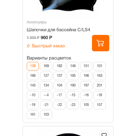
Аксессуары
Шапочки для бассейна С/LS4
960 Р
1 300 Р
Быстрый заказ
Варианты расцветок
138
169
182
146
151
101
166
127
137
195
196
163
145
134
104
190
197
201
-10
--4
-17
-15
-16
-18
-19
-21
-22
-23
105
157
161
103