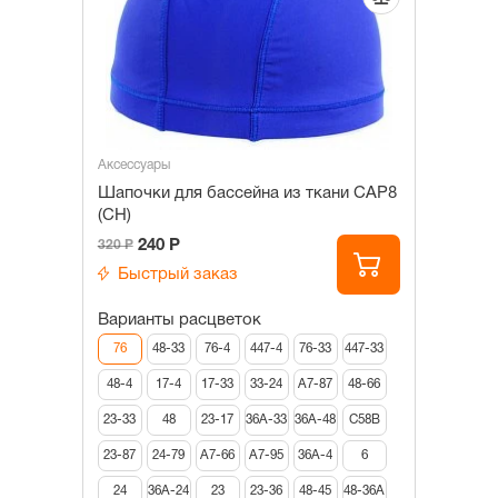
Аксессуары
Шапочки для бассейна из ткани САР8
(СН)
240 Р
320 Р
Быстрый заказ
Варианты расцветок
76
48-33
76-4
447-4
76-33
447-33
48-4
17-4
17-33
33-24
А7-87
48-66
23-33
48
23-17
36А-33
36А-48
С58В
23-87
24-79
А7-66
А7-95
36А-4
6
24
36А-24
23
23-36
48-45
48-36А