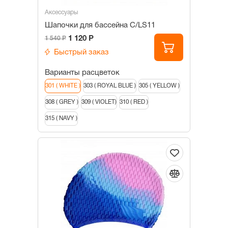
Аксессуары
Шапочки для бассейна С/LS11
1 120 Р
1 540 Р
Быстрый заказ
Варианты расцветок
301 ( WHITE )
303 ( ROYAL BLUE )
305 ( YELLOW )
308 ( GREY )
309 ( VIOLET)
310 ( RED )
315 ( NAVY )