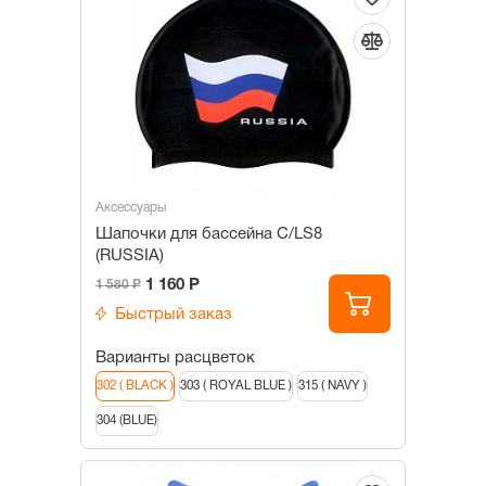
Аксессуары
Шапочки для бассейна С/LS8
(RUSSIA)
1 160 Р
1 580 Р
Быстрый заказ
Варианты расцветок
302 ( BLACK )
303 ( ROYAL BLUE )
315 ( NAVY )
304 (BLUE)