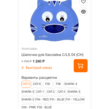
Аксессуары
Шапочки для бассейна С/LS 04 (CH)
1 240 Р
1 700 Р
Быстрый заказ
Варианты расцветок
CAT-5
CAT-6
F05
F06
SHARK-4
SHARK-5
CAT-1
CAT-2
CAT-4
SHARK-3
SHARK-2
F04 - RED
F01 - BLUE
F01 - YELLOW
C04 - PINK
F03 - BLUE