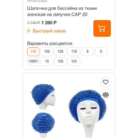
Аксессуары
Шапочки для бассейна из ткани
женская на липучке САР 20
1 280 Р
1 740 Р
Быстрый заказ
Варианты расцветок
113
156
128
118
8
9
10001
10
105
124