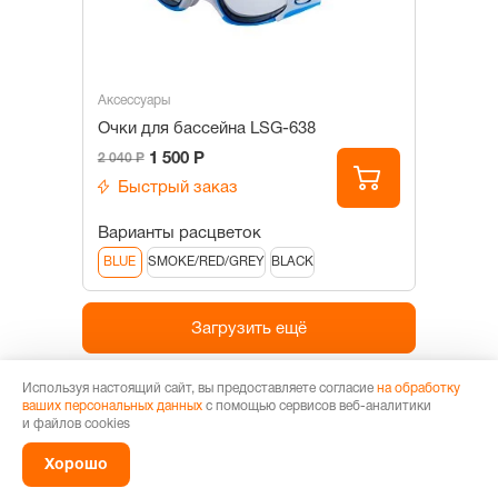
Аксессуары
Очки для бассейна LSG-638
1 500 Р
2 040 Р
Быстрый заказ
Варианты расцветок
BLUE
SMOKE/RED/GREY
BLACK
Загрузить ещё
Используя настоящий сайт, вы предоставляете согласие
на обработку
1
2
3
4
5
ваших персональных данных
с помощью сервисов веб-аналитики
и файлов cookies
Аквааэробика и плавание полезны как для детей, так и для
Хорошо
взрослых. Профессиональные и любительские тренировки