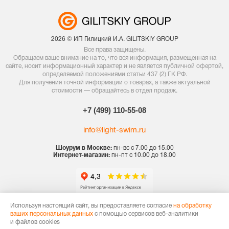
2026 © ИП Гилицкий И.А. GILITSKIY GROUP
Все права защищены.
Обращаем ваше внимание на то, что вся информация, размещенная на
сайте, носит информационный характер и не является публичной офертой,
определяемой положениями статьи 437 (2) ГК РФ.
Для получения точной информации о товарах, а также актуальной
стоимости — обращайтесь в отдел продаж.
+7 (499) 110-55-08
info@light-swim.ru
Шоурум в Москве:
пн-вс с 7.00 до 15.00
Интернет-магазин:
пн-пт с 10.00 до 18.00
Используя настоящий сайт, вы предоставляете согласие
на обработку
Политика конфиденциальности
ваших персональных данных
с помощью сервисов веб-аналитики
Договор оферты
и файлов cookies
Карта сайта