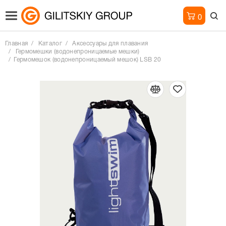
0
Главная
Каталог
Аксессуары для плавания
Гермомешки (водонепроницаемые мешки)
Гермомешок (водонепроницаемый мешок) LSB 20