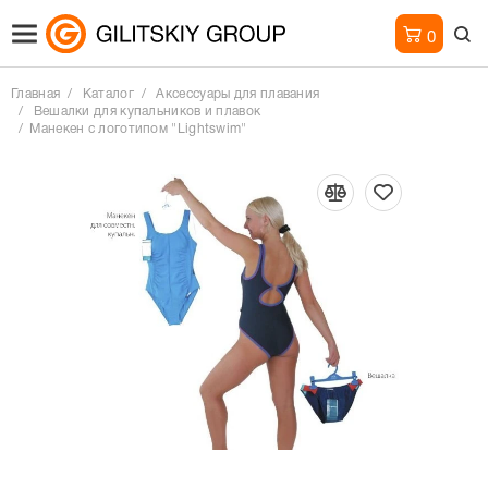
0
Главная
Каталог
Аксессуары для плавания
Вешалки для купальников и плавок
Манекен с логотипом "Lightswim"