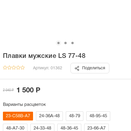
Плавки мужские LS 77-48
Артикул: 01362
Поделиться
1 500 Р
2 040 Р
Варианты расцветок
23-С58В-А7
24-36А-48
48-79
48-95-45
48-А7-30
24-33-48
48-36-45
23-66-А7