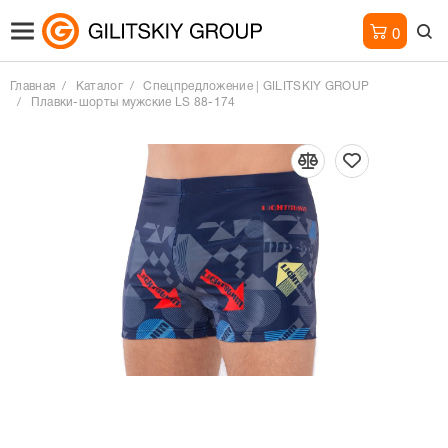
0
Главная
Каталог
Спецпредложение | GILITSKIY GROUP
Плавки-шорты мужские LS 88-174