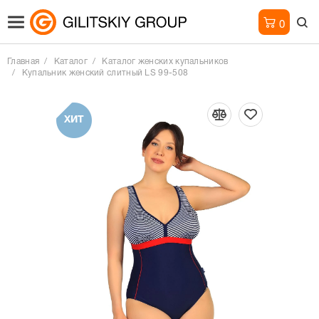
0
Главная
Каталог
Каталог женских купальников
Купальник женский слитный LS 99-508
ХИТ