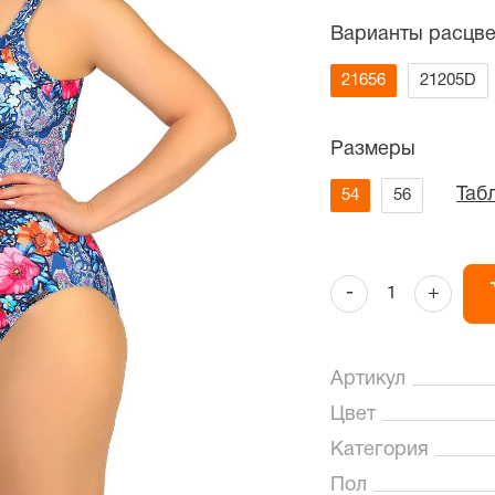
Варианты расцве
21656
21205D
Размеры
Таб
54
56
-
+
Артикул
Цвет
Категория
Пол