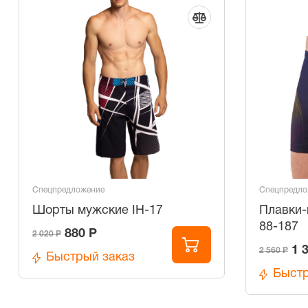
Спецпредложение
Спецпредло
Шорты мужские IH-17
Плавки-
88-187
880 Р
2 020 Р
1 
2 560 Р
Быстрый заказ
Быстр