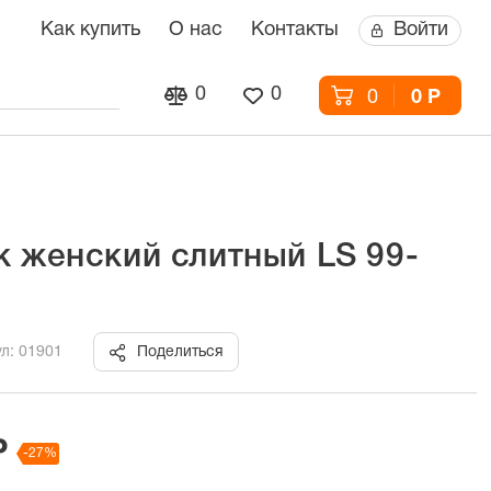
Как купить
О нас
Контакты
Войти
0
0
0
0 Р
к женский слитный LS 99-
л: 01901
Поделиться
Р
-27%