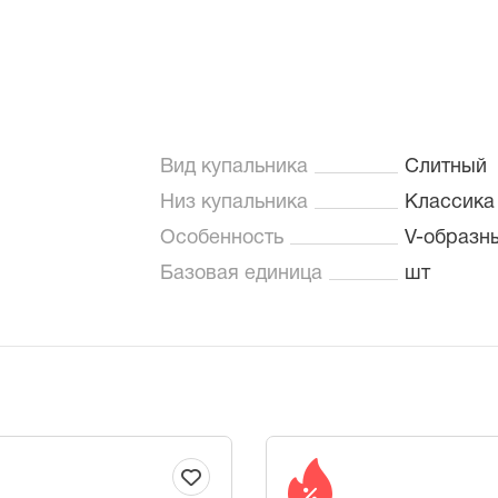
Вид купальника
Слитный
Низ купальника
Классика
Особенность
V-образн
Базовая единица
шт