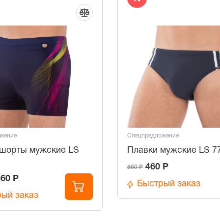
жение
Спецпредложение
шорты мужские LS
Плавки мужские LS 7
460 Р
860 Р
360 Р
Быстрый заказ
ый заказ