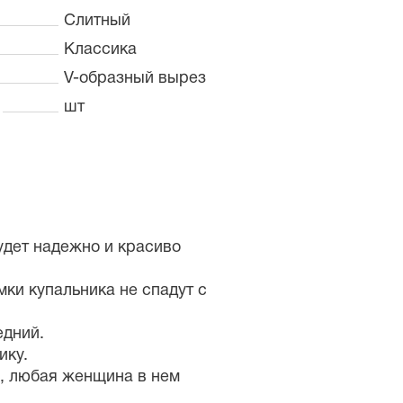
Слитный
Классика
V-образный вырез
шт
удет надежно и красиво
мки купальника не спадут с
едний.
ику.
а, любая женщина в нем