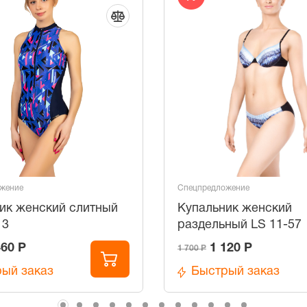
жение
Спецпредложение
ик женский слитный
Купальник женский
13
раздельный LS 11-57
460 Р
1 120 Р
1 700 Р
ый заказ
Быстрый заказ