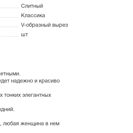
Слитный
Классика
V-образный вырез
шт
ветными.
удет надежно и красиво
х тонких элегантных
едний.
а, любая женщина в нем