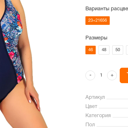
Варианты расцве
23+21656
Размеры
46
48
50
-
+
Артикул
Цвет
Категория
Пол