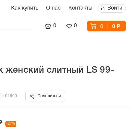
Как купить
О нас
Контакты
Войти
0
0
0
0 Р
к женский слитный LS 99-
л: 01900
Поделиться
Р
-27%