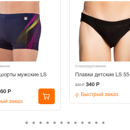
жение
Спецпредложение
шорты мужские LS
Плавки детские LS 55
340 Р
620 Р
360 Р
Быстрый заказ
ый заказ