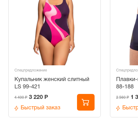
Спецпредложение
Спецпредло
Купальник женский слитный
Плавки-
LS 99-421
88-188
3 220 Р
1 
4 400 Р
2 560 Р
Быстрый заказ
Быстр