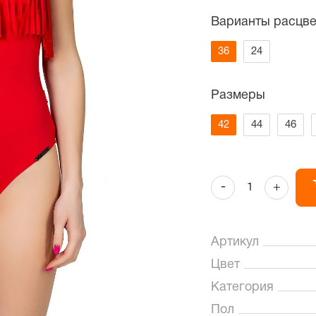
Варианты расцве
36
24
Размеры
42
44
46
-
+
Артикул
Цвет
Категория
Пол