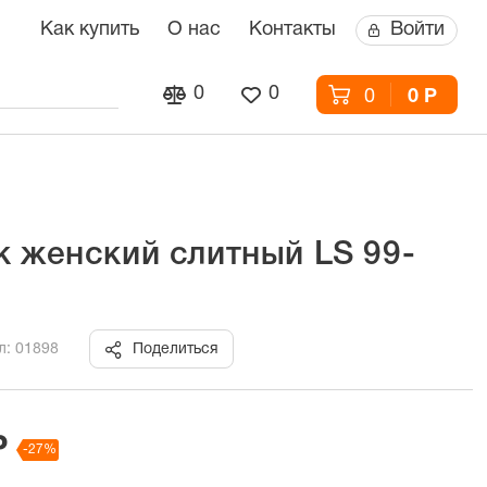
Как купить
О нас
Контакты
Войти
0
0
0
0 Р
к женский слитный LS 99-
л: 01898
Поделиться
Р
-27%