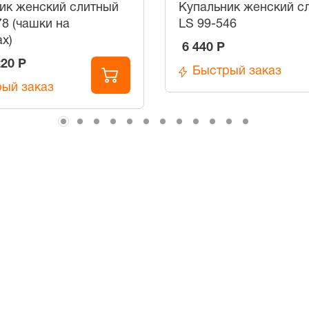
ик женский слитный
Купальник женский с
78 (чашки на
LS 99-546
ах)
6 440 Р
220 Р
Быстрый заказ
ый заказ