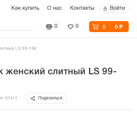
Как купить
О нас
Контакты
Войти
0
0
0
0 Р
литный LS 99-156
к женский слитный LS 99-
л: 01411
Поделиться