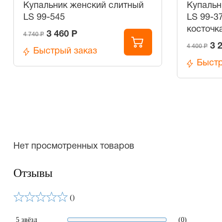
Купальник женский слитный
Купальн
LS 99-545
LS 99-3
косточк
3 460 Р
4 740 Р
3 
4 400 Р
Быстрый заказ
Быстр
Нет просмотренных товаров
Отзывы
()
5 звёзд
(0)