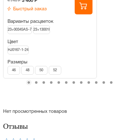
3 460 Р
4 740 Р
Быстрый заказ
Варианты расцветок
23+00345AS-7
23+13001I
Цвет
HJ0167-1-24
Размеры
46
48
50
52
Нет просмотренных товаров
Отзывы