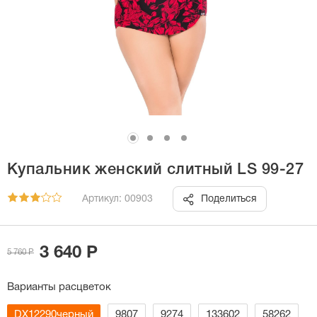
Купальник женский слитный LS 99-27
Артикул: 00903
Поделиться
3 640 Р
5 760 Р
Варианты расцветок
DX12290черный
9807
9274
133602
58262