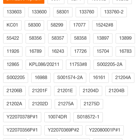
133603
133600
58301
133760
133760-2
КС01
58300
58299
17077
15242#8
55422
58356
58357
58358
13897
13899
11926
16789
16243
17726
15704
16783
12865
KPL086/20211
11753#8
S002205-2A
S002205
16988
S001574-2A
16161
21204A
21206В
21201F
21201E
21204D
21204B
21202A
21202D
21275A
21275D
Y22070378P#1
10074DR
S018572-1
Y22070356P#1
Y22070369P#2
Y22080001P#1