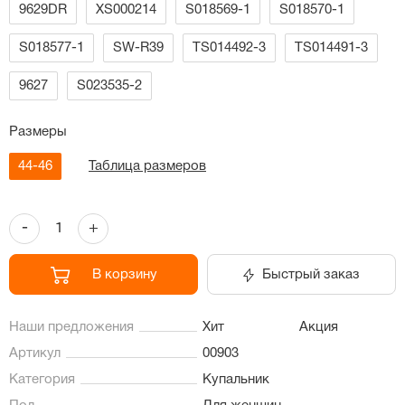
9629DR
XS000214
S018569-1
S018570-1
S018577-1
SW-R39
TS014492-3
TS014491-3
9627
S023535-2
Размеры
44-46
Таблица размеров
-
+
В корзину
Быстрый заказ
Наши предложения
Хит
Акция
Артикул
00903
Категория
Купальник