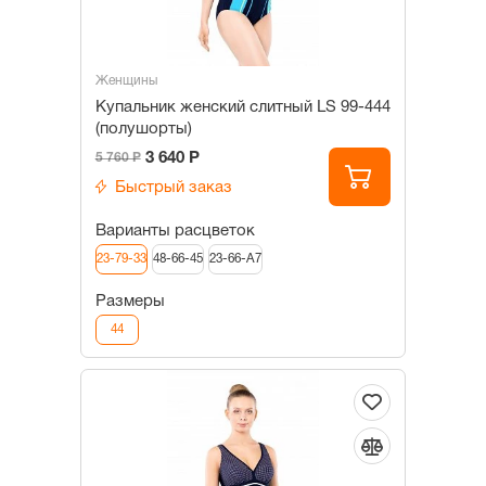
Женщины
Купальник женский слитный LS 99-444
(полушорты)
3 640 Р
5 760 Р
Быстрый заказ
Варианты расцветок
23-79-33
48-66-45
23-66-А7
Размеры
44