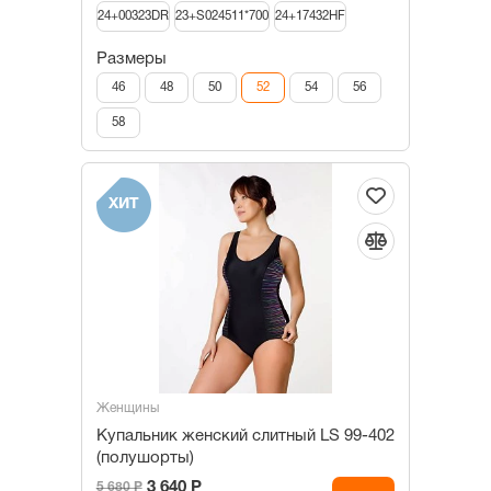
24+00323DR
23+S024511*700
24+17432HF
Размеры
46
48
50
52
54
56
58
ХИТ
Женщины
Купальник женский слитный LS 99-402
(полушорты)
3 640 Р
5 680 Р