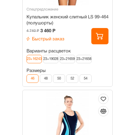
Спецпредложение
Купальник женский слитный LS 99-464
(полушорты)
3 460 Р
4 740 Р
Быстрый заказ
Варианты расцветок
23+16243
23+19028
23+21659
23+21658
Размеры
46
48
50
52
54