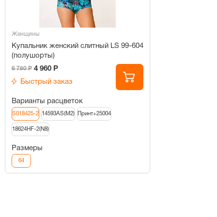
Женщины
Купальник женский слитный LS 99-604
(полушорты)
4 960 Р
6 780 Р
Быстрый заказ
Варианты расцветок
S018425-2
14593AS(M2)
Принт+25004
18624HF-2(N8)
Размеры
64