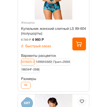
Женщины
Купальник женский слитный LS 99-604
(полушорты)
4 960 Р
6 780 Р
Быстрый заказ
Варианты расцветок
S018425-2
14593AS(M2)
Принт+25004
18624HF-2(N8)
Размеры
64
ХИТ