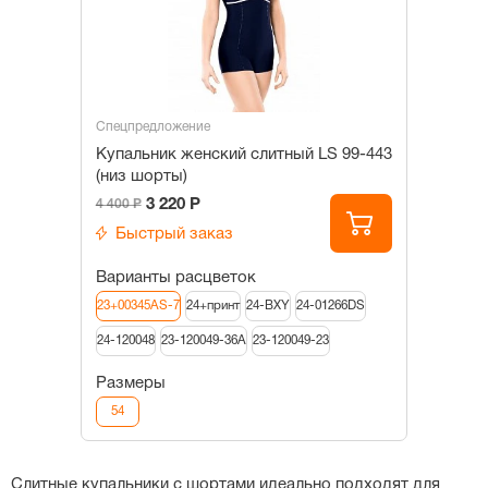
Спецпредложение
Купальник женский слитный LS 99-443
(низ шорты)
3 220 Р
4 400 Р
Быстрый заказ
Варианты расцветок
23+00345AS-7
24+принт
24-BXY
24-01266DS
24-120048
23-120049-36А
23-120049-23
Размеры
54
Слитные купальники с шортами идеально подходят для