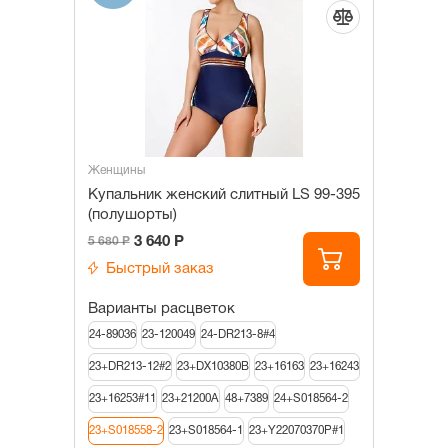
Женщины
Купальник женский слитный LS 99-395
(полушорты)
3 640 Р
5 680 Р
Быстрый заказ
Варианты расцветок
24-89036
23-120049
24-DR213-8#4
23+DR213-12#2
23+DX10380B
23+16163
23+16243
23+16253#11
23+21200A
48+7389
24+S018564-2
23+S018558-2
23+S018564-1
23+Y22070370P#1