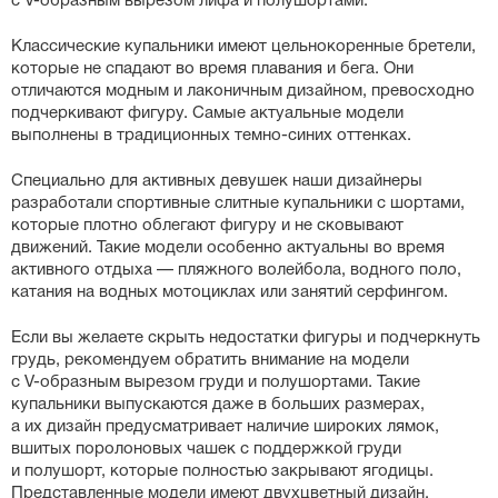
с
V-образным
вырезом лифа и полушортами.
Классические купальники имеют цельнокоренные бретели,
которые не спадают во время плавания и бега. Они
отличаются модным и лаконичным дизайном, превосходно
подчеркивают фигуру. Самые актуальные модели
выполнены в традиционных
темно-синих
оттенках.
Специально для активных девушек наши дизайнеры
разработали спортивные слитные купальники с шортами,
которые плотно облегают фигуру и не сковывают
движений. Такие модели особенно актуальны во время
активного отдыха — пляжного волейбола, водного поло,
катания на водных мотоциклах или занятий серфингом.
Если вы желаете скрыть недостатки фигуры и подчеркнуть
грудь, рекомендуем обратить внимание на модели
с
V-образным
вырезом груди и полушортами. Такие
купальники выпускаются даже в больших размерах,
а их дизайн предусматривает наличие широких лямок,
вшитых поролоновых чашек с поддержкой груди
и полушорт, которые полностью закрывают ягодицы.
Представленные модели имеют двухцветный дизайн,