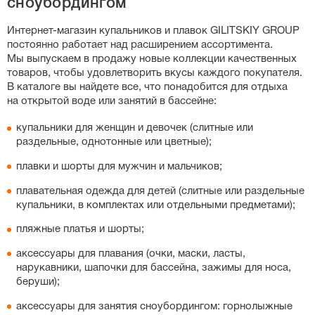
сноубордингом
слитных купальников, особенно спортивных моделей с
утягивающим эффектом, важную роль играет рост:
Интернет-магазин
купальников и плавок GILITSKIY GROUP
если у вас высокий рост, выбирайте больший размер,
постоянно работает над расширением ассортимента.
чтобы бретели не врезались в плечи. Вы также можете
Мы выпускаем в продажу новые коллекции качественных
свериться с нашей точной таблицей размеров на
товаров, чтобы удовлетворить вкусы каждого покупателя.
странице каждого товара.
В каталоге вы найдете все, что понадобится для отдыха
на открытой воде или занятий в бассейне:
купальники для женщин и девочек (слитные или
раздельные, однотонные или цветные);
плавки и шорты для мужчин и мальчиков;
плавательная одежда для детей (слитные или раздельные
купальники, в комплектах или отдельными предметами);
пляжные платья и шорты;
аксессуары для плавания (очки, маски, ласты,
нарукавники, шапочки для бассейна, зажимы для носа,
беруши);
аксессуары для занятия сноубордингом: горнолыжные