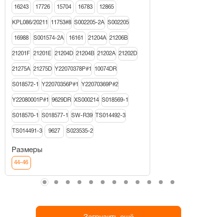
16243
17726
15704
16783
12865
KPL086/20211
11753#8
S002205-2A
S002205
16988
S001574-2A
16161
21204A
21206В
21201F
21201E
21204D
21204B
21202A
21202D
21275A
21275D
Y22070378P#1
10074DR
S018572-1
Y22070356P#1
Y22070369P#2
Y22080001P#1
9629DR
XS000214
S018569-1
S018570-1
S018577-1
SW-R39
TS014492-3
TS014491-3
9627
S023535-2
Размеры
44-46