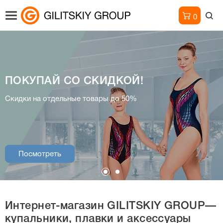
0
ПОКУПАЙ СО СКИДКОЙ!
Интернет-магазин
Скидки на отдельные товары до 50%
купальники, плавки и аксессуары
Посмотреть
Посмотреть
Интернет-магазин
GILITSKIY GROUP—
купальники, плавки и аксессуары