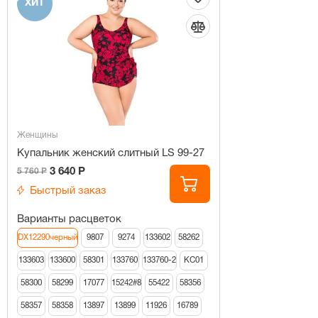
ХИТ
Женщины
Купальник женский слитный LS 99-27
3 640 Р
5 760 Р
Быстрый заказ
Варианты расцветок
DX12290черный
9807
9274
133602
58262
133603
133600
58301
133760
133760-2
КС01
58300
58299
17077
15242#8
55422
58356
58357
58358
13897
13899
11926
16789