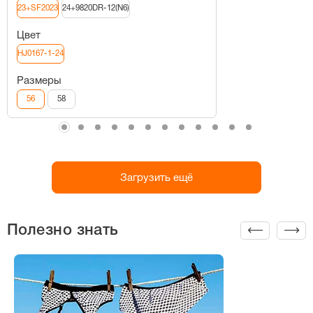
23+SF2023
24+9820DR-12(N6)
Цвет
HJ0167-1-24
Размеры
56
58
Загрузить ещё
Полезно знать