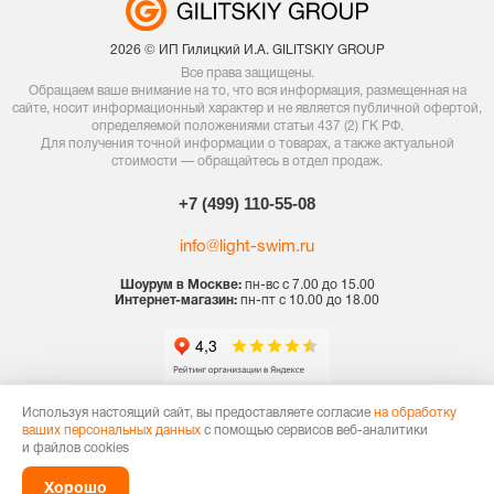
2026 © ИП Гилицкий И.А. GILITSKIY GROUP
Все права защищены.
Обращаем ваше внимание на то, что вся информация, размещенная на
сайте, носит информационный характер и не является публичной офертой,
определяемой положениями статьи 437 (2) ГК РФ.
Для получения точной информации о товарах, а также актуальной
стоимости — обращайтесь в отдел продаж.
+7 (499) 110-55-08
info@light-swim.ru
Шоурум в Москве:
пн-вс с 7.00 до 15.00
Интернет-магазин:
пн-пт с 10.00 до 18.00
Политика конфиденциальности
Используя настоящий сайт, вы предоставляете согласие
на обработку
ваших персональных данных
с помощью сервисов веб-аналитики
Договор оферты
и файлов cookies
Карта сайта
Хорошо