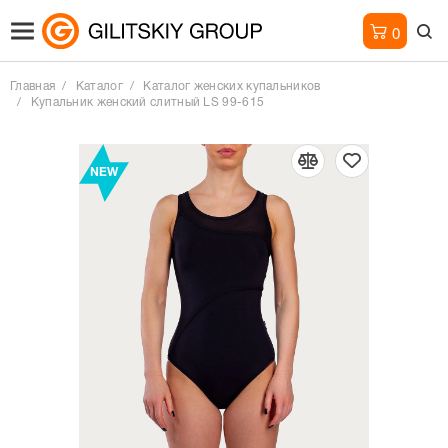
0
Главная
Каталог
Каталог женских купальников
Купальник женский слитный LS 99-615
NEW