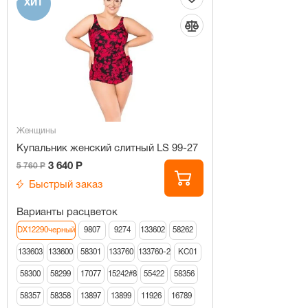
ХИТ
Женщины
Купальник женский слитный LS 99-27
3 640 Р
5 760 Р
Быстрый заказ
Варианты расцветок
DX12290черный
9807
9274
133602
58262
133603
133600
58301
133760
133760-2
КС01
58300
58299
17077
15242#8
55422
58356
58357
58358
13897
13899
11926
16789