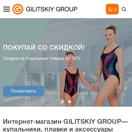
0
ПОКУПАЙ СО СКИДКОЙ!
Интернет-магазин
Скидки на отдельные товары до 50%
купальники, плавки и аксессуары
Посмотреть
Посмотреть
Интернет-магазин
GILITSKIY GROUP—
купальники, плавки и аксессуары