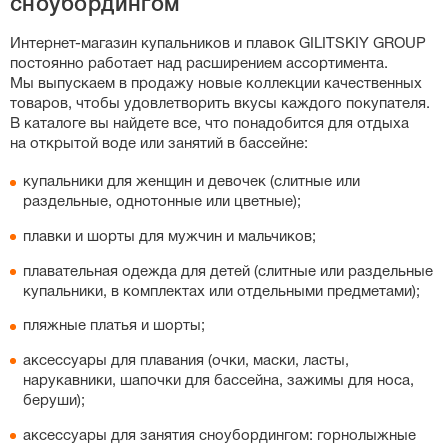
сноубордингом
слитных купальников, особенно спортивных моделей с
утягивающим эффектом, важную роль играет рост:
Интернет-магазин
купальников и плавок GILITSKIY GROUP
если у вас высокий рост, выбирайте больший размер,
постоянно работает над расширением ассортимента.
чтобы бретели не врезались в плечи. Вы также можете
Мы выпускаем в продажу новые коллекции качественных
свериться с нашей точной таблицей размеров на
товаров, чтобы удовлетворить вкусы каждого покупателя.
странице каждого товара.
В каталоге вы найдете все, что понадобится для отдыха
на открытой воде или занятий в бассейне:
купальники для женщин и девочек (слитные или
раздельные, однотонные или цветные);
плавки и шорты для мужчин и мальчиков;
плавательная одежда для детей (слитные или раздельные
купальники, в комплектах или отдельными предметами);
пляжные платья и шорты;
аксессуары для плавания (очки, маски, ласты,
нарукавники, шапочки для бассейна, зажимы для носа,
беруши);
аксессуары для занятия сноубордингом: горнолыжные