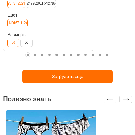
23+SF2023
24+9820DR-12(N6)
Цвет
HJ0167-1-24
Размеры
56
58
Загрузить ещё
Полезно знать