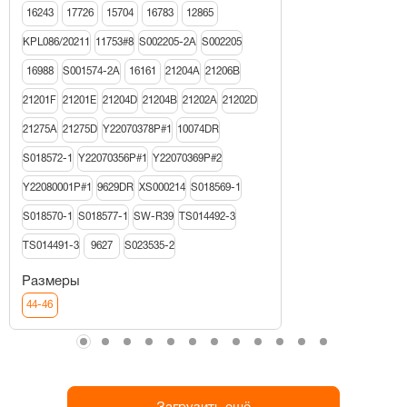
16243
17726
15704
16783
12865
KPL086/20211
11753#8
S002205-2A
S002205
16988
S001574-2A
16161
21204A
21206В
21201F
21201E
21204D
21204B
21202A
21202D
21275A
21275D
Y22070378P#1
10074DR
S018572-1
Y22070356P#1
Y22070369P#2
Y22080001P#1
9629DR
XS000214
S018569-1
S018570-1
S018577-1
SW-R39
TS014492-3
TS014491-3
9627
S023535-2
Размеры
44-46