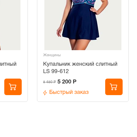
Женщины
литный
Купальник женский слитный
LS 99-612
5 200 Р
8 480 Р
Быстрый заказ