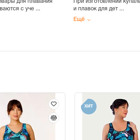
Товары для плавания
При изготовлении купал
ваются с уче
...
и плавок для дет
...
Ещё
ХИТ