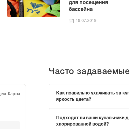
для посещения
бассейна
19.07.2019
Часто задаваемы
Как правильно ухаживать за ку
яркость цвета?
Чтобы продлить жизнь вашему купаль
Подходят ли ваши купальники д
Ополаскивайте его в прохладн
хлорированной водой?
(чтобы смыть хлор или морскую