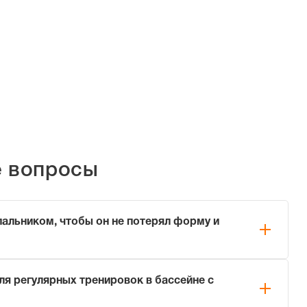
е вопросы
пальником, чтобы он не потерял форму и
нику, соблюдайте три простых правила:
ля регулярных тренировок в бассейне с
ой пресной воде сразу после каждого использования
 соль).