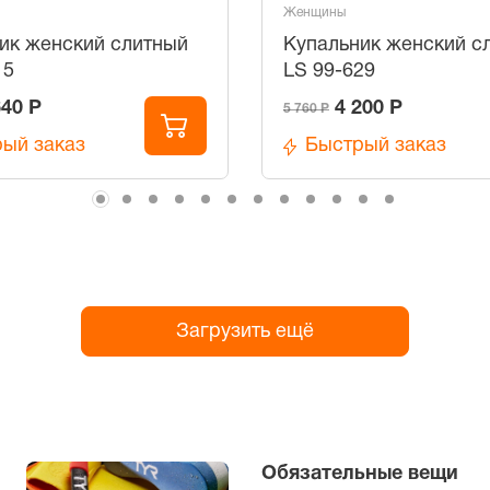
Женщины
ик женский слитный
Купальник женский с
15
LS 99-629
640 Р
4 200 Р
5 760 Р
ый заказ
Быстрый заказ
Загрузить ещё
Обязательные вещи