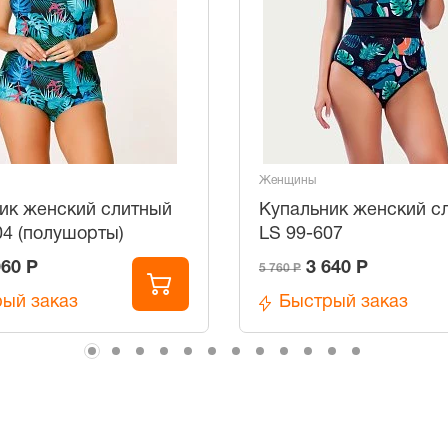
Женщины
ик женский слитный
Купальник женский с
04 (полушорты)
LS 99-607
960 Р
3 640 Р
5 760 Р
ый заказ
Быстрый заказ