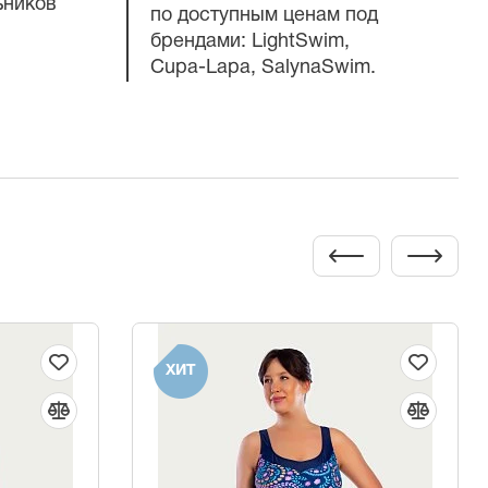
ьников
по доступным ценам под
брендами: LightSwim,
Cupa-Lapa
, SalynaSwim.
ХИТ