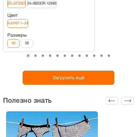
23+SF2023
24+9820DR-12(N6)
Цвет
HJ0167-1-24
Размеры
56
58
Загрузить ещё
Полезно знать