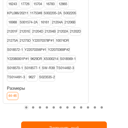
16243
17726
15704
16783
12865
KPL086/20211
11753#8
S002205-2A
S002205
16988
S001574-2A
16161
21204A
21206В
21201F
21201E
21204D
21204B
21202A
21202D
21275A
21275D
Y22070378P#1
10074DR
S018572-1
Y22070356P#1
Y22070369P#2
Y22080001P#1
9629DR
XS000214
S018569-1
S018570-1
S018577-1
SW-R39
TS014492-3
TS014491-3
9627
S023535-2
Размеры
44-46