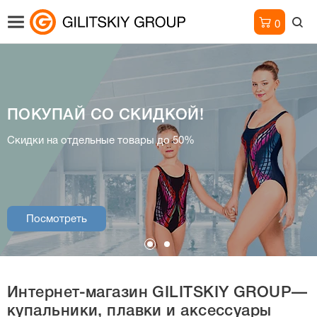
0
ПОКУПАЙ СО СКИДКОЙ!
Интернет-магазин
Скидки на отдельные товары до 50%
купальники, плавки и аксессуары
Посмотреть
Посмотреть
Интернет-магазин
GILITSKIY GROUP—
купальники, плавки и аксессуары