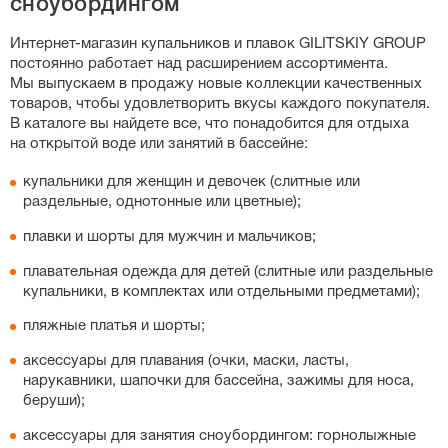
сноубордингом
слитных купальников, особенно спортивных моделей с
утягивающим эффектом, важную роль играет рост:
Интернет-магазин
купальников и плавок GILITSKIY GROUP
если у вас высокий рост, выбирайте больший размер,
постоянно работает над расширением ассортимента.
чтобы бретели не врезались в плечи. Вы также можете
Мы выпускаем в продажу новые коллекции качественных
свериться с нашей точной таблицей размеров на
товаров, чтобы удовлетворить вкусы каждого покупателя.
странице каждого товара.
В каталоге вы найдете все, что понадобится для отдыха
на открытой воде или занятий в бассейне:
купальники для женщин и девочек (слитные или
раздельные, однотонные или цветные);
плавки и шорты для мужчин и мальчиков;
плавательная одежда для детей (слитные или раздельные
купальники, в комплектах или отдельными предметами);
пляжные платья и шорты;
аксессуары для плавания (очки, маски, ласты,
нарукавники, шапочки для бассейна, зажимы для носа,
беруши);
аксессуары для занятия сноубордингом: горнолыжные