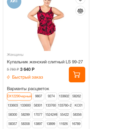
ХИТ
Женщины
Купальник женский слитный LS 99-27
3 640 Р
5 760 Р
Быстрый заказ
Варианты расцветок
DX12290черный
9807
9274
133602
58262
133603
133600
58301
133760
133760-2
КС01
58300
58299
17077
15242#8
55422
58356
58357
58358
13897
13899
11926
16789