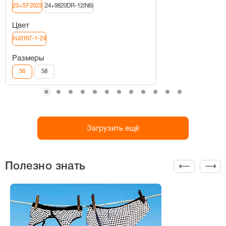
23+SF2023
24+9820DR-12(N6)
Цвет
HJ0167-1-24
Размеры
56
58
Загрузить ещё
Полезно знать