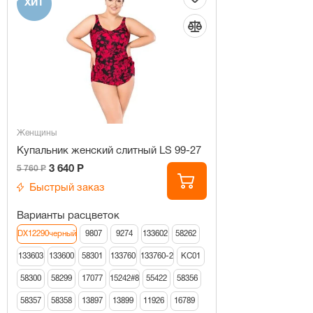
ХИТ
Женщины
Купальник женский слитный LS 99-27
3 640 Р
5 760 Р
Быстрый заказ
Варианты расцветок
DX12290черный
9807
9274
133602
58262
133603
133600
58301
133760
133760-2
КС01
58300
58299
17077
15242#8
55422
58356
58357
58358
13897
13899
11926
16789