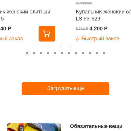
Женщины
ик женский слитный
Купальник женский с
15
LS 99-629
640 Р
4 200 Р
5 760 Р
ый заказ
Быстрый заказ
Загрузить ещё
Обязательные вещи