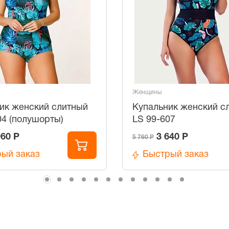
Женщины
ик женский слитный
Купальник женский с
04 (полушорты)
LS 99-607
960 Р
3 640 Р
5 760 Р
ый заказ
Быстрый заказ