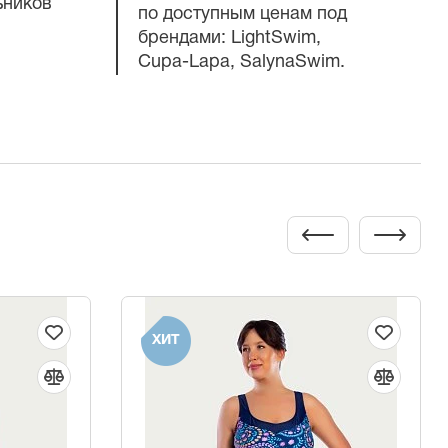
ьников
по доступным ценам под
брендами: LightSwim,
Cupa-Lapa
, SalynaSwim.
ХИТ