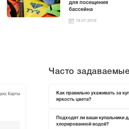
для посещения
бассейна
19.07.2019
Часто задаваемы
Как правильно ухаживать за ку
яркость цвета?
Чтобы продлить жизнь вашему купаль
Подходят ли ваши купальники д
Ополаскивайте его в прохладн
хлорированной водой?
(чтобы смыть хлор или морскую