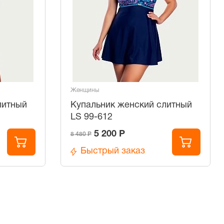
Женщины
литный
Купальник женский слитный
LS 99-612
5 200 Р
8 480 Р
Быстрый заказ