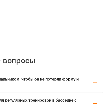
е вопросы
пальником, чтобы он не потерял форму и
нику, соблюдайте три простых правила:
ля регулярных тренировок в бассейне с
ой пресной воде сразу после каждого использования
 соль).