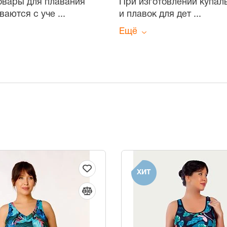
Товары для плавания
При изготовлении купал
ваются с уче
...
и плавок для дет
...
Ещё
ХИТ