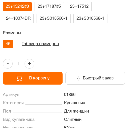
23+15242#8
23+17187#5
23+17512
24+10074DR
23+S018566-1
23+S018568-1
Размеры
46
Таблица размеров
-
+
В корзину
Быстрый заказ
Артикул
01866
Категория
Купальник
Пол
Для женщин
Вид купальника
Слитный