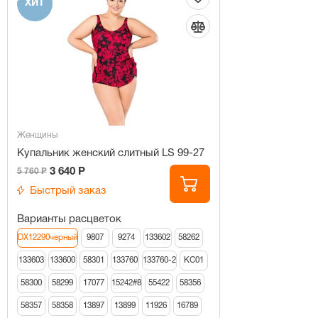
ХИТ
Женщины
Купальник женский слитный LS 99-27
3 640 Р
5 760 Р
Быстрый заказ
Варианты расцветок
DX12290черный
9807
9274
133602
58262
133603
133600
58301
133760
133760-2
КС01
58300
58299
17077
15242#8
55422
58356
58357
58358
13897
13899
11926
16789