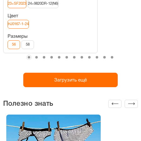
23+SF2023
24+9820DR-12(N6)
Цвет
HJ0167-1-24
Размеры
56
58
Загрузить ещё
Полезно знать