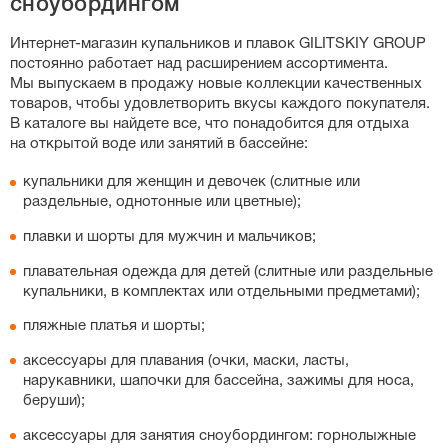
сноубордингом
слитных купальников, особенно спортивных моделей с
утягивающим эффектом, важную роль играет рост:
Интернет-магазин
купальников и плавок GILITSKIY GROUP
если у вас высокий рост, выбирайте больший размер,
постоянно работает над расширением ассортимента.
чтобы бретели не врезались в плечи. Вы также можете
Мы выпускаем в продажу новые коллекции качественных
свериться с нашей точной таблицей размеров на
товаров, чтобы удовлетворить вкусы каждого покупателя.
странице каждого товара.
В каталоге вы найдете все, что понадобится для отдыха
на открытой воде или занятий в бассейне:
купальники для женщин и девочек (слитные или
раздельные, однотонные или цветные);
плавки и шорты для мужчин и мальчиков;
плавательная одежда для детей (слитные или раздельные
купальники, в комплектах или отдельными предметами);
пляжные платья и шорты;
аксессуары для плавания (очки, маски, ласты,
нарукавники, шапочки для бассейна, зажимы для носа,
беруши);
аксессуары для занятия сноубордингом: горнолыжные