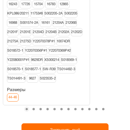
16243
17726
15704
16783
12865
KPL086/20211
11753#8
S002205-2A
S002205
16988
S001574-2A
16161
21204A
21206В
21201F
21201E
21204D
21204B
21202A
21202D
21275A
21275D
Y22070378P#1
10074DR
S018572-1
Y22070356P#1
Y22070369P#2
Y22080001P#1
9629DR
XS000214
S018569-1
S018570-1
S018577-1
SW-R39
TS014492-3
TS014491-3
9627
S023535-2
Размеры
44-46