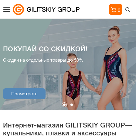
0
ПОКУПАЙ СО СКИДКОЙ!
Интернет-магазин
Скидки на отдельные товары до 50%
купальники, плавки и аксессуары
Посмотреть
Посмотреть
Интернет-магазин
GILITSKIY GROUP—
купальники, плавки и аксессуары