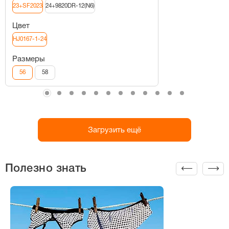
23+SF2023
24+9820DR-12(N6)
Цвет
HJ0167-1-24
Размеры
56
58
Загрузить ещё
Полезно знать