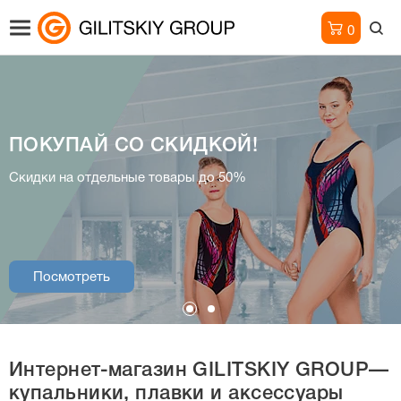
0
ПОКУПАЙ СО СКИДКОЙ!
Интернет-магазин
Скидки на отдельные товары до 50%
купальники, плавки и аксессуары
Посмотреть
Посмотреть
Интернет-магазин
GILITSKIY GROUP—
купальники, плавки и аксессуары