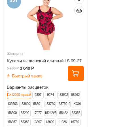
ХИТ
Женщины
Купальник женский слитный LS 99-27
3 640 Р
5 760 Р
Быстрый заказ
Варианты расцветок
DX12290черный
9807
9274
133602
58262
133603
133600
58301
133760
133760-2
КС01
58300
58299
17077
15242#8
55422
58356
58357
58358
13897
13899
11926
16789