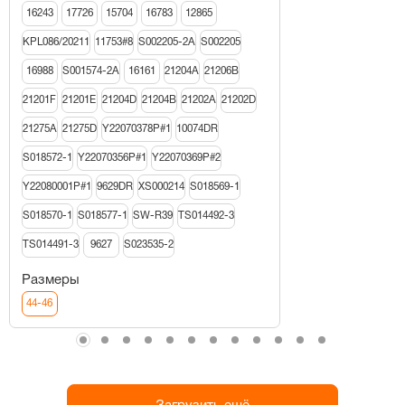
16243
17726
15704
16783
12865
KPL086/20211
11753#8
S002205-2A
S002205
16988
S001574-2A
16161
21204A
21206В
21201F
21201E
21204D
21204B
21202A
21202D
21275A
21275D
Y22070378P#1
10074DR
S018572-1
Y22070356P#1
Y22070369P#2
Y22080001P#1
9629DR
XS000214
S018569-1
S018570-1
S018577-1
SW-R39
TS014492-3
TS014491-3
9627
S023535-2
Размеры
44-46