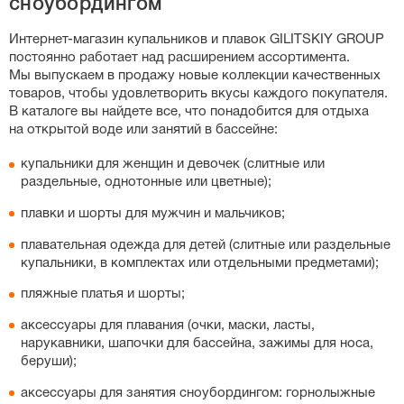
сноубордингом
слитных купальников, особенно спортивных моделей с
утягивающим эффектом, важную роль играет рост:
Интернет-магазин
купальников и плавок GILITSKIY GROUP
если у вас высокий рост, выбирайте больший размер,
постоянно работает над расширением ассортимента.
чтобы бретели не врезались в плечи. Вы также можете
Мы выпускаем в продажу новые коллекции качественных
свериться с нашей точной таблицей размеров на
товаров, чтобы удовлетворить вкусы каждого покупателя.
странице каждого товара.
В каталоге вы найдете все, что понадобится для отдыха
на открытой воде или занятий в бассейне:
купальники для женщин и девочек (слитные или
раздельные, однотонные или цветные);
плавки и шорты для мужчин и мальчиков;
плавательная одежда для детей (слитные или раздельные
купальники, в комплектах или отдельными предметами);
пляжные платья и шорты;
аксессуары для плавания (очки, маски, ласты,
нарукавники, шапочки для бассейна, зажимы для носа,
беруши);
аксессуары для занятия сноубордингом: горнолыжные