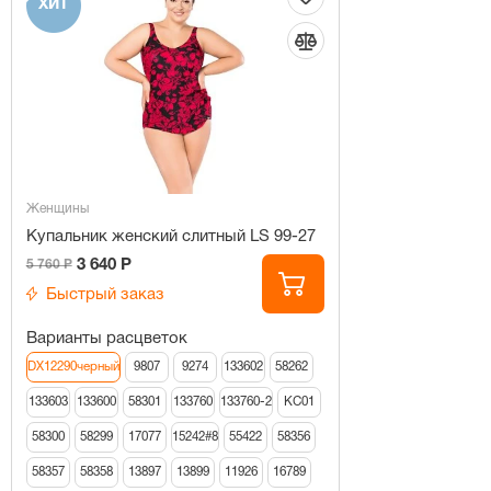
ХИТ
Женщины
Купальник женский слитный LS 99-27
3 640 Р
5 760 Р
Быстрый заказ
Варианты расцветок
DX12290черный
9807
9274
133602
58262
133603
133600
58301
133760
133760-2
КС01
58300
58299
17077
15242#8
55422
58356
58357
58358
13897
13899
11926
16789