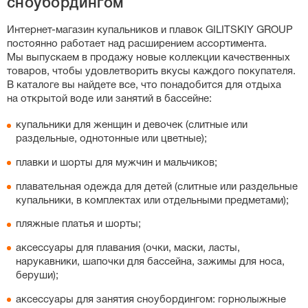
сноубордингом
слитных купальников, особенно спортивных моделей с
утягивающим эффектом, важную роль играет рост:
Интернет-магазин
купальников и плавок GILITSKIY GROUP
если у вас высокий рост, выбирайте больший размер,
постоянно работает над расширением ассортимента.
чтобы бретели не врезались в плечи. Вы также можете
Мы выпускаем в продажу новые коллекции качественных
свериться с нашей точной таблицей размеров на
товаров, чтобы удовлетворить вкусы каждого покупателя.
странице каждого товара.
В каталоге вы найдете все, что понадобится для отдыха
на открытой воде или занятий в бассейне:
купальники для женщин и девочек (слитные или
раздельные, однотонные или цветные);
плавки и шорты для мужчин и мальчиков;
плавательная одежда для детей (слитные или раздельные
купальники, в комплектах или отдельными предметами);
пляжные платья и шорты;
аксессуары для плавания (очки, маски, ласты,
нарукавники, шапочки для бассейна, зажимы для носа,
беруши);
аксессуары для занятия сноубордингом: горнолыжные