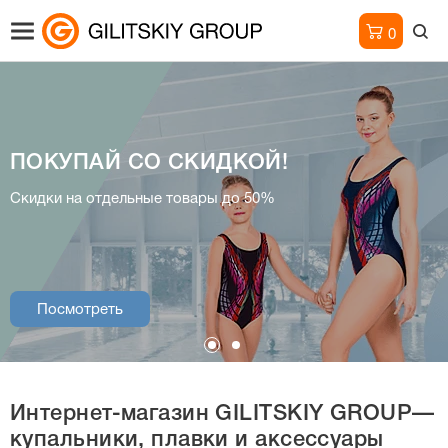
0
ПОКУПАЙ СО СКИДКОЙ!
Интернет-магазин
Скидки на отдельные товары до 50%
купальники, плавки и аксессуары
Посмотреть
Посмотреть
Интернет-магазин
GILITSKIY GROUP—
купальники, плавки и аксессуары