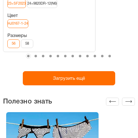
23+SF2023
24+9820DR-12(N6)
Цвет
HJ0167-1-24
Размеры
56
58
Загрузить ещё
Полезно знать