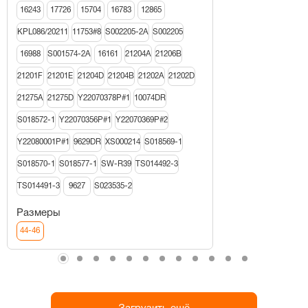
16243
17726
15704
16783
12865
KPL086/20211
11753#8
S002205-2A
S002205
16988
S001574-2A
16161
21204A
21206В
21201F
21201E
21204D
21204B
21202A
21202D
21275A
21275D
Y22070378P#1
10074DR
S018572-1
Y22070356P#1
Y22070369P#2
Y22080001P#1
9629DR
XS000214
S018569-1
S018570-1
S018577-1
SW-R39
TS014492-3
TS014491-3
9627
S023535-2
Размеры
44-46