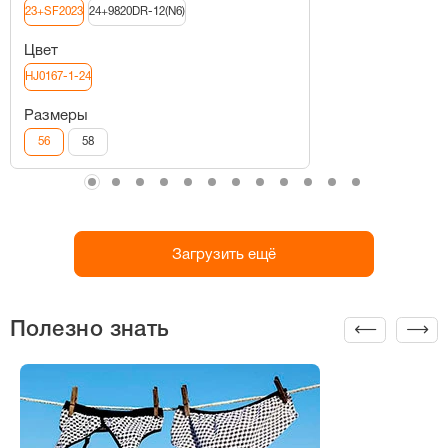
23+SF2023
24+9820DR-12(N6)
Цвет
HJ0167-1-24
Размеры
56
58
Загрузить ещё
Полезно знать