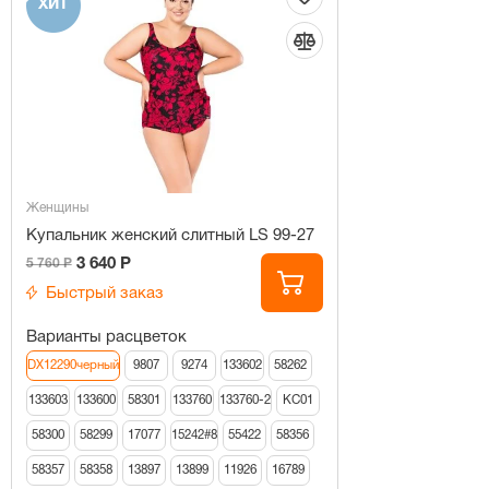
ХИТ
Женщины
Купальник женский слитный LS 99-27
3 640 Р
5 760 Р
Быстрый заказ
Варианты расцветок
DX12290черный
9807
9274
133602
58262
133603
133600
58301
133760
133760-2
КС01
58300
58299
17077
15242#8
55422
58356
58357
58358
13897
13899
11926
16789