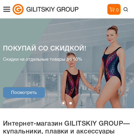
0
ПОКУПАЙ СО СКИДКОЙ!
Интернет-магазин
Скидки на отдельные товары до 50%
купальники, плавки и аксессуары
Посмотреть
Посмотреть
Интернет-магазин
GILITSKIY GROUP—
купальники, плавки и аксессуары