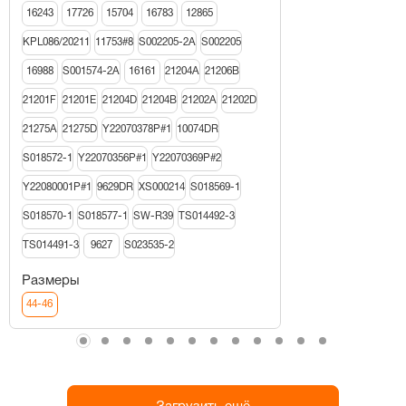
16243
17726
15704
16783
12865
KPL086/20211
11753#8
S002205-2A
S002205
16988
S001574-2A
16161
21204A
21206В
21201F
21201E
21204D
21204B
21202A
21202D
21275A
21275D
Y22070378P#1
10074DR
S018572-1
Y22070356P#1
Y22070369P#2
Y22080001P#1
9629DR
XS000214
S018569-1
S018570-1
S018577-1
SW-R39
TS014492-3
TS014491-3
9627
S023535-2
Размеры
44-46