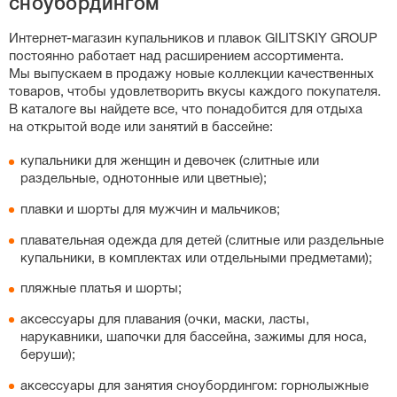
сноубордингом
слитных купальников, особенно спортивных моделей с
утягивающим эффектом, важную роль играет рост:
Интернет-магазин
купальников и плавок GILITSKIY GROUP
если у вас высокий рост, выбирайте больший размер,
постоянно работает над расширением ассортимента.
чтобы бретели не врезались в плечи. Вы также можете
Мы выпускаем в продажу новые коллекции качественных
свериться с нашей точной таблицей размеров на
товаров, чтобы удовлетворить вкусы каждого покупателя.
странице каждого товара.
В каталоге вы найдете все, что понадобится для отдыха
на открытой воде или занятий в бассейне:
купальники для женщин и девочек (слитные или
раздельные, однотонные или цветные);
плавки и шорты для мужчин и мальчиков;
плавательная одежда для детей (слитные или раздельные
купальники, в комплектах или отдельными предметами);
пляжные платья и шорты;
аксессуары для плавания (очки, маски, ласты,
нарукавники, шапочки для бассейна, зажимы для носа,
беруши);
аксессуары для занятия сноубордингом: горнолыжные