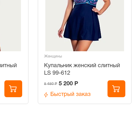
Женщины
литный
Купальник женский слитный
LS 99-612
5 200 Р
8 480 Р
Быстрый заказ