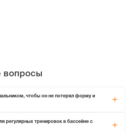
е вопросы
пальником, чтобы он не потерял форму и
нику, соблюдайте три простых правила:
ля регулярных тренировок в бассейне с
ой пресной воде сразу после каждого использования
 соль).