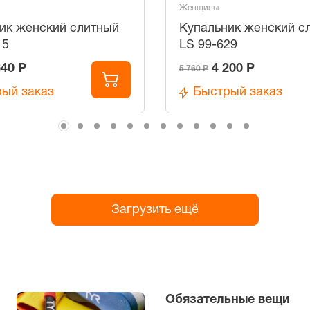
Женщины
ик женский слитный
Купальник женский с
15
LS 99-629
640 Р
4 200 Р
5 760 Р
ый заказ
Быстрый заказ
Загрузить ещё
Обязательные вещи