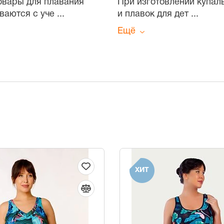
Товары для плавания
При изготовлении купал
ваются с уче
...
и плавок для дет
...
Ещё
ХИТ