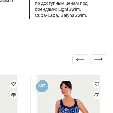
ьников
по доступным ценам под
брендами: LightSwim,
Cupa-Lapa
, SalynaSwim.
ХИТ