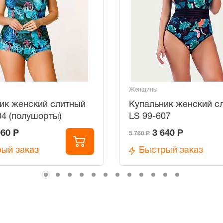
Женщины
ик женский слитный
Купальник женский с
04 (полушорты)
LS 99-607
960 Р
3 640 Р
5 760 Р
ый заказ
Быстрый заказ