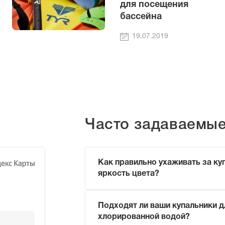
для посещения
бассейна
19.07.2019
Часто задаваемы
Как правильно ухаживать за ку
яркость цвета?
Чтобы продлить жизнь вашему купаль
Подходят ли ваши купальники д
Ополаскивайте его в прохладн
хлорированной водой?
(чтобы смыть хлор или морскую