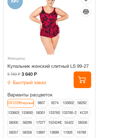
ХИТ
Женщины
Купальник женский слитный LS 99-27
3 640 Р
5 760 Р
Быстрый заказ
Варианты расцветок
DX12290черный
9807
9274
133602
58262
133603
133600
58301
133760
133760-2
КС01
58300
58299
17077
15242#8
55422
58356
58357
58358
13897
13899
11926
16789