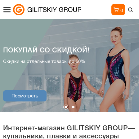
0
ПОКУПАЙ СО СКИДКОЙ!
Интернет-магазин
Скидки на отдельные товары до 50%
купальники, плавки и аксессуары
Посмотреть
Посмотреть
Интернет-магазин
GILITSKIY GROUP—
купальники, плавки и аксессуары