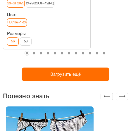
23+SF2023
24+9820DR-12(N6)
Цвет
HJ0167-1-24
Размеры
56
58
Загрузить ещё
Полезно знать