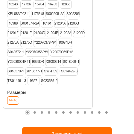
16243
17726
15704
16783
12865
KPL086/20211
11753#8
S002205-2A
S002205
16988
S001574-2A
16161
21204A
21206В
21201F
21201E
21204D
21204B
21202A
21202D
21275A
21275D
Y22070378P#1
10074DR
S018572-1
Y22070356P#1
Y22070369P#2
Y22080001P#1
9629DR
XS000214
S018569-1
S018570-1
S018577-1
SW-R39
TS014492-3
TS014491-3
9627
S023535-2
Размеры
44-46