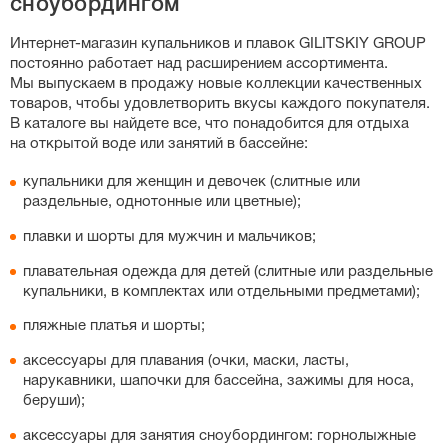
сноубордингом
слитных купальников, особенно спортивных моделей с
утягивающим эффектом, важную роль играет рост:
Интернет-магазин
купальников и плавок GILITSKIY GROUP
если у вас высокий рост, выбирайте больший размер,
постоянно работает над расширением ассортимента.
чтобы бретели не врезались в плечи. Вы также можете
Мы выпускаем в продажу новые коллекции качественных
свериться с нашей точной таблицей размеров на
товаров, чтобы удовлетворить вкусы каждого покупателя.
странице каждого товара.
В каталоге вы найдете все, что понадобится для отдыха
на открытой воде или занятий в бассейне:
купальники для женщин и девочек (слитные или
раздельные, однотонные или цветные);
плавки и шорты для мужчин и мальчиков;
плавательная одежда для детей (слитные или раздельные
купальники, в комплектах или отдельными предметами);
пляжные платья и шорты;
аксессуары для плавания (очки, маски, ласты,
нарукавники, шапочки для бассейна, зажимы для носа,
беруши);
аксессуары для занятия сноубордингом: горнолыжные