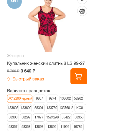
ХИТ
Женщины
Купальник женский слитный LS 99-27
3 640 Р
5 760 Р
Быстрый заказ
Варианты расцветок
DX12290черный
9807
9274
133602
58262
133603
133600
58301
133760
133760-2
КС01
58300
58299
17077
15242#8
55422
58356
58357
58358
13897
13899
11926
16789