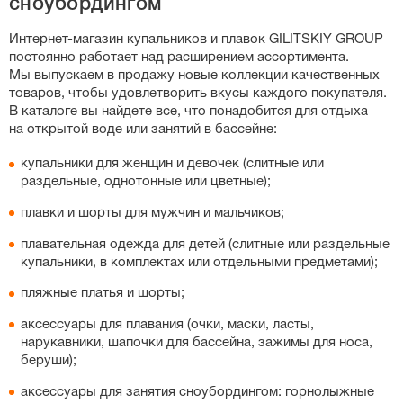
сноубордингом
слитных купальников, особенно спортивных моделей с
утягивающим эффектом, важную роль играет рост:
Интернет-магазин
купальников и плавок GILITSKIY GROUP
если у вас высокий рост, выбирайте больший размер,
постоянно работает над расширением ассортимента.
чтобы бретели не врезались в плечи. Вы также можете
Мы выпускаем в продажу новые коллекции качественных
свериться с нашей точной таблицей размеров на
товаров, чтобы удовлетворить вкусы каждого покупателя.
странице каждого товара.
В каталоге вы найдете все, что понадобится для отдыха
на открытой воде или занятий в бассейне:
купальники для женщин и девочек (слитные или
раздельные, однотонные или цветные);
плавки и шорты для мужчин и мальчиков;
плавательная одежда для детей (слитные или раздельные
купальники, в комплектах или отдельными предметами);
пляжные платья и шорты;
аксессуары для плавания (очки, маски, ласты,
нарукавники, шапочки для бассейна, зажимы для носа,
беруши);
аксессуары для занятия сноубордингом: горнолыжные