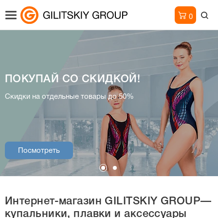
0
ПОКУПАЙ СО СКИДКОЙ!
Интернет-магазин
Скидки на отдельные товары до 50%
купальники, плавки и аксессуары
Посмотреть
Посмотреть
Интернет-магазин
GILITSKIY GROUP—
купальники, плавки и аксессуары