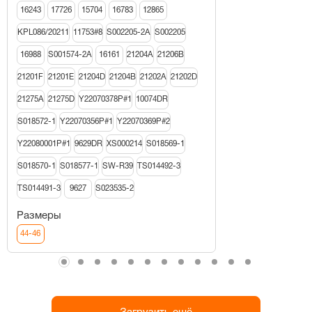
16243
17726
15704
16783
12865
KPL086/20211
11753#8
S002205-2A
S002205
16988
S001574-2A
16161
21204A
21206В
21201F
21201E
21204D
21204B
21202A
21202D
21275A
21275D
Y22070378P#1
10074DR
S018572-1
Y22070356P#1
Y22070369P#2
Y22080001P#1
9629DR
XS000214
S018569-1
S018570-1
S018577-1
SW-R39
TS014492-3
TS014491-3
9627
S023535-2
Размеры
44-46