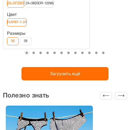
23+SF2023
24+9820DR-12(N6)
Цвет
HJ0167-1-24
Размеры
56
58
Загрузить ещё
Полезно знать