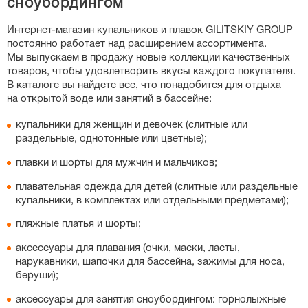
сноубордингом
слитных купальников, особенно спортивных моделей с
утягивающим эффектом, важную роль играет рост:
Интернет-магазин
купальников и плавок GILITSKIY GROUP
если у вас высокий рост, выбирайте больший размер,
постоянно работает над расширением ассортимента.
чтобы бретели не врезались в плечи. Вы также можете
Мы выпускаем в продажу новые коллекции качественных
свериться с нашей точной таблицей размеров на
товаров, чтобы удовлетворить вкусы каждого покупателя.
странице каждого товара.
В каталоге вы найдете все, что понадобится для отдыха
на открытой воде или занятий в бассейне:
купальники для женщин и девочек (слитные или
раздельные, однотонные или цветные);
плавки и шорты для мужчин и мальчиков;
плавательная одежда для детей (слитные или раздельные
купальники, в комплектах или отдельными предметами);
пляжные платья и шорты;
аксессуары для плавания (очки, маски, ласты,
нарукавники, шапочки для бассейна, зажимы для носа,
беруши);
аксессуары для занятия сноубордингом: горнолыжные