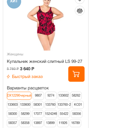
ХИТ
Женщины
Купальник женский слитный LS 99-27
3 640 Р
5 760 Р
Быстрый заказ
Варианты расцветок
DX12290черный
9807
9274
133602
58262
133603
133600
58301
133760
133760-2
КС01
58300
58299
17077
15242#8
55422
58356
58357
58358
13897
13899
11926
16789