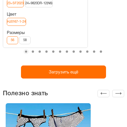
23+SF2023
24+9820DR-12(N6)
Цвет
HJ0167-1-24
Размеры
56
58
Загрузить ещё
Полезно знать