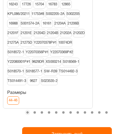
16243
17726
15704
16783
12865
KPL086/20211
11753#8
S002205-2A
S002205
16988
S001574-2A
16161
21204A
21206В
21201F
21201E
21204D
21204B
21202A
21202D
21275A
21275D
Y22070378P#1
10074DR
S018572-1
Y22070356P#1
Y22070369P#2
Y22080001P#1
9629DR
XS000214
S018569-1
S018570-1
S018577-1
SW-R39
TS014492-3
TS014491-3
9627
S023535-2
Размеры
44-46