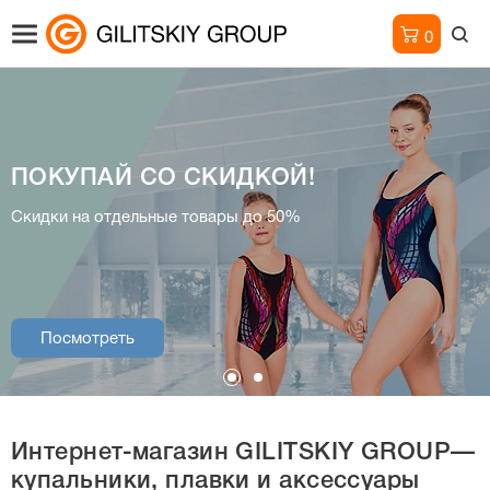
0
ПОКУПАЙ СО СКИДКОЙ!
Интернет-магазин
Скидки на отдельные товары до 50%
купальники, плавки и аксессуары
Посмотреть
Посмотреть
Интернет-магазин
GILITSKIY GROUP—
купальники, плавки и аксессуары