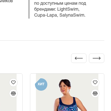
ьников
по доступным ценам под
брендами: LightSwim,
Cupa-Lapa
, SalynaSwim.
ХИТ