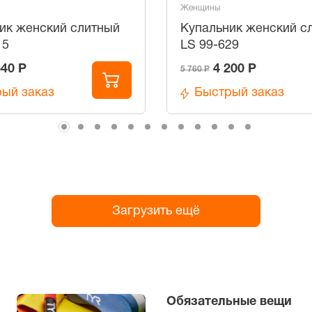
Женщины
ик женский слитный
Купальник женский с
15
LS 99-629
640 Р
4 200 Р
5 760 Р
ый заказ
Быстрый заказ
Загрузить ещё
Обязательные вещи