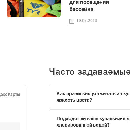
для посещения
бассейна
19.07.2019
Часто задаваемы
Как правильно ухаживать за ку
яркость цвета?
Чтобы продлить жизнь вашему купаль
Подходят ли ваши купальники д
Ополаскивайте его в прохладн
хлорированной водой?
(чтобы смыть хлор или морскую