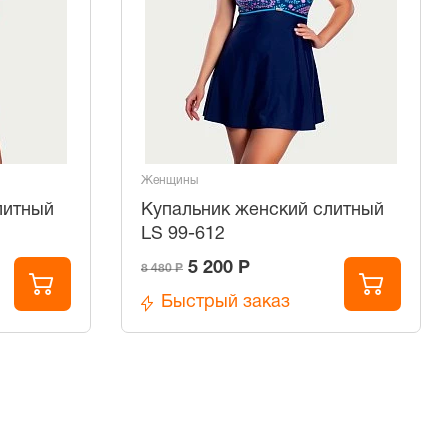
Женщины
литный
Купальник женский слитный
LS 99-612
5 200 Р
8 480 Р
Быстрый заказ