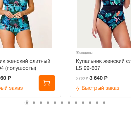
Женщины
ик женский слитный
Купальник женский с
04 (полушорты)
LS 99-607
960 Р
3 640 Р
5 760 Р
ый заказ
Быстрый заказ