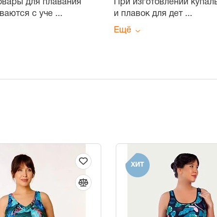
Товары для плавания
При изготовлении купал
ваются с уче
...
и плавок для дет
...
Ещё
ХИТ