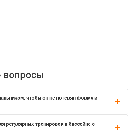
е вопросы
пальником, чтобы он не потерял форму и
нику, соблюдайте три простых правила:
ля регулярных тренировок в бассейне с
ой пресной воде сразу после каждого использования
 соль).