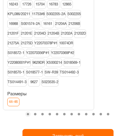
16243
17726
15704
16783
12865
KPL086/20211
11753#8
S002205-2A
S002205
16988
S001574-2A
16161
21204A
21206В
21201F
21201E
21204D
21204B
21202A
21202D
21275A
21275D
Y22070378P#1
10074DR
S018572-1
Y22070356P#1
Y22070369P#2
Y22080001P#1
9629DR
XS000214
S018569-1
S018570-1
S018577-1
SW-R39
TS014492-3
TS014491-3
9627
S023535-2
Размеры
44-46