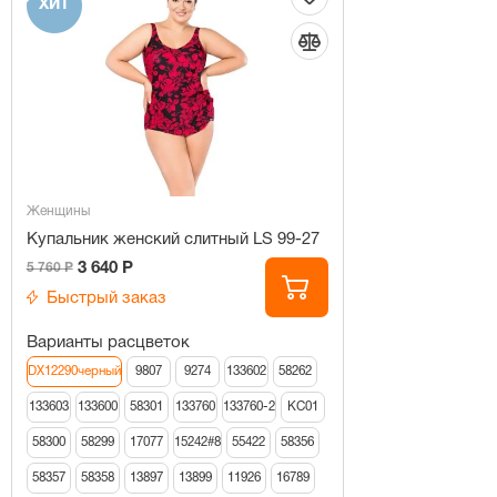
ХИТ
Женщины
Купальник женский слитный LS 99-27
3 640 Р
5 760 Р
Быстрый заказ
Варианты расцветок
DX12290черный
9807
9274
133602
58262
133603
133600
58301
133760
133760-2
КС01
58300
58299
17077
15242#8
55422
58356
58357
58358
13897
13899
11926
16789