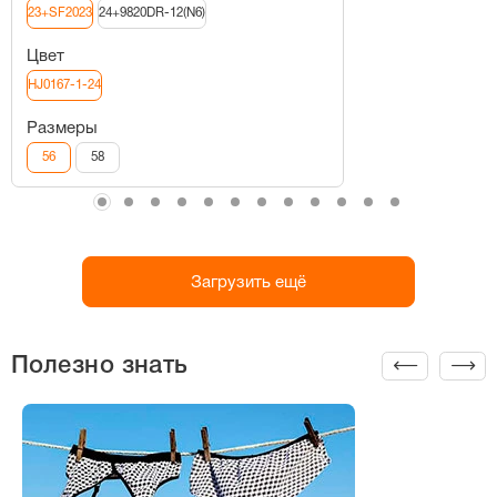
23+SF2023
24+9820DR-12(N6)
Цвет
HJ0167-1-24
Размеры
56
58
Загрузить ещё
Полезно знать