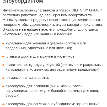
сноубордингом
слитных купальников, особенно спортивных моделей с
утягивающим эффектом, важную роль играет рост:
Интернет-магазин
купальников и плавок GILITSKIY GROUP
если у вас высокий рост, выбирайте больший размер,
постоянно работает над расширением ассортимента.
чтобы бретели не врезались в плечи. Вы также можете
Мы выпускаем в продажу новые коллекции качественных
свериться с нашей точной таблицей размеров на
товаров, чтобы удовлетворить вкусы каждого покупателя.
странице каждого товара.
В каталоге вы найдете все, что понадобится для отдыха
на открытой воде или занятий в бассейне:
купальники для женщин и девочек (слитные или
раздельные, однотонные или цветные);
плавки и шорты для мужчин и мальчиков;
плавательная одежда для детей (слитные или раздельные
купальники, в комплектах или отдельными предметами);
пляжные платья и шорты;
аксессуары для плавания (очки, маски, ласты,
нарукавники, шапочки для бассейна, зажимы для носа,
беруши);
аксессуары для занятия сноубордингом: горнолыжные