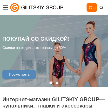
0
ПОКУПАЙ СО СКИДКОЙ!
Интернет-магазин
Скидки на отдельные товары до 50%
купальники, плавки и аксессуары
Посмотреть
Посмотреть
Интернет-магазин
GILITSKIY GROUP—
купальники, плавки и аксессуары