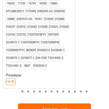
16243
17726
15704
16783
12865
KPL086/20211
11753#8
S002205-2A
S002205
16988
S001574-2A
16161
21204A
21206В
21201F
21201E
21204D
21204B
21202A
21202D
21275A
21275D
Y22070378P#1
10074DR
S018572-1
Y22070356P#1
Y22070369P#2
Y22080001P#1
9629DR
XS000214
S018569-1
S018570-1
S018577-1
SW-R39
TS014492-3
TS014491-3
9627
S023535-2
Размеры
44-46