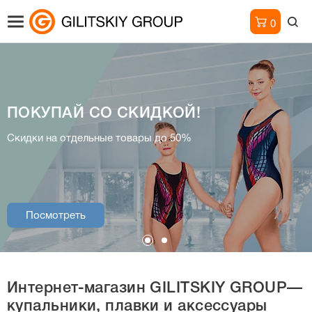
0
ПОКУПАЙ СО СКИДКОЙ!
Интернет-магазин
Скидки на отдельные товары до 50%
купальники, плавки и аксессуары
Посмотреть
Посмотреть
Интернет-магазин
GILITSKIY GROUP—
купальники, плавки и аксессуары