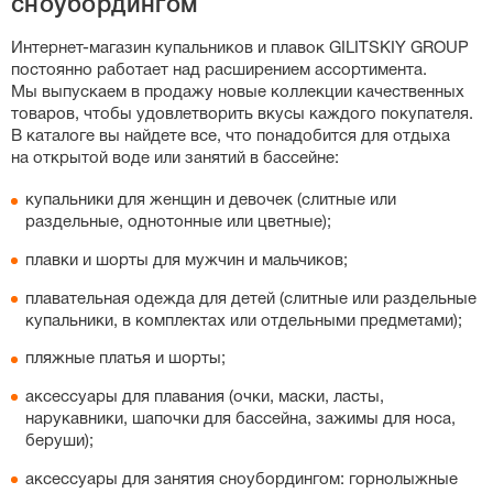
сноубордингом
слитных купальников, особенно спортивных моделей с
утягивающим эффектом, важную роль играет рост:
Интернет-магазин
купальников и плавок GILITSKIY GROUP
если у вас высокий рост, выбирайте больший размер,
постоянно работает над расширением ассортимента.
чтобы бретели не врезались в плечи. Вы также можете
Мы выпускаем в продажу новые коллекции качественных
свериться с нашей точной таблицей размеров на
товаров, чтобы удовлетворить вкусы каждого покупателя.
странице каждого товара.
В каталоге вы найдете все, что понадобится для отдыха
на открытой воде или занятий в бассейне:
купальники для женщин и девочек (слитные или
раздельные, однотонные или цветные);
плавки и шорты для мужчин и мальчиков;
плавательная одежда для детей (слитные или раздельные
купальники, в комплектах или отдельными предметами);
пляжные платья и шорты;
аксессуары для плавания (очки, маски, ласты,
нарукавники, шапочки для бассейна, зажимы для носа,
беруши);
аксессуары для занятия сноубордингом: горнолыжные