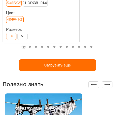
23+SF2023
24+9820DR-12(N6)
Цвет
HJ0167-1-24
Размеры
56
58
Загрузить ещё
Полезно знать