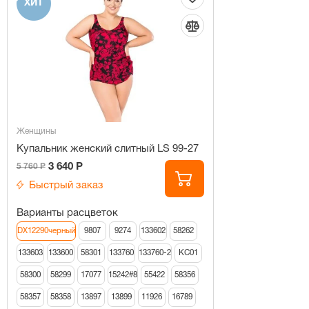
ХИТ
Женщины
Купальник женский слитный LS 99-27
3 640 Р
5 760 Р
Быстрый заказ
Варианты расцветок
DX12290черный
9807
9274
133602
58262
133603
133600
58301
133760
133760-2
КС01
58300
58299
17077
15242#8
55422
58356
58357
58358
13897
13899
11926
16789