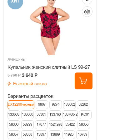
ХИТ
Женщины
Купальник женский слитный LS 99-27
3 640 Р
5 760 Р
Быстрый заказ
Варианты расцветок
DX12290черный
9807
9274
133602
58262
133603
133600
58301
133760
133760-2
КС01
58300
58299
17077
15242#8
55422
58356
58357
58358
13897
13899
11926
16789