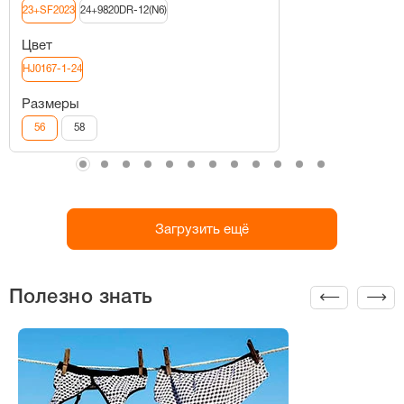
23+SF2023
24+9820DR-12(N6)
Цвет
HJ0167-1-24
Размеры
56
58
Загрузить ещё
Полезно знать