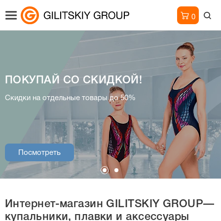
0
ПОКУПАЙ СО СКИДКОЙ!
Интернет-магазин
Скидки на отдельные товары до 50%
купальники, плавки и аксессуары
Посмотреть
Посмотреть
Интернет-магазин
GILITSKIY GROUP—
купальники, плавки и аксессуары