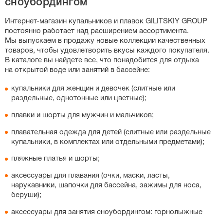
сноубордингом
слитных купальников, особенно спортивных моделей с
утягивающим эффектом, важную роль играет рост:
Интернет-магазин
купальников и плавок GILITSKIY GROUP
если у вас высокий рост, выбирайте больший размер,
постоянно работает над расширением ассортимента.
чтобы бретели не врезались в плечи. Вы также можете
Мы выпускаем в продажу новые коллекции качественных
свериться с нашей точной таблицей размеров на
товаров, чтобы удовлетворить вкусы каждого покупателя.
странице каждого товара.
В каталоге вы найдете все, что понадобится для отдыха
на открытой воде или занятий в бассейне:
купальники для женщин и девочек (слитные или
раздельные, однотонные или цветные);
плавки и шорты для мужчин и мальчиков;
плавательная одежда для детей (слитные или раздельные
купальники, в комплектах или отдельными предметами);
пляжные платья и шорты;
аксессуары для плавания (очки, маски, ласты,
нарукавники, шапочки для бассейна, зажимы для носа,
беруши);
аксессуары для занятия сноубордингом: горнолыжные