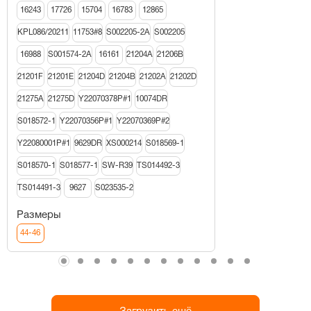
16243
17726
15704
16783
12865
KPL086/20211
11753#8
S002205-2A
S002205
16988
S001574-2A
16161
21204A
21206В
21201F
21201E
21204D
21204B
21202A
21202D
21275A
21275D
Y22070378P#1
10074DR
S018572-1
Y22070356P#1
Y22070369P#2
Y22080001P#1
9629DR
XS000214
S018569-1
S018570-1
S018577-1
SW-R39
TS014492-3
TS014491-3
9627
S023535-2
Размеры
44-46