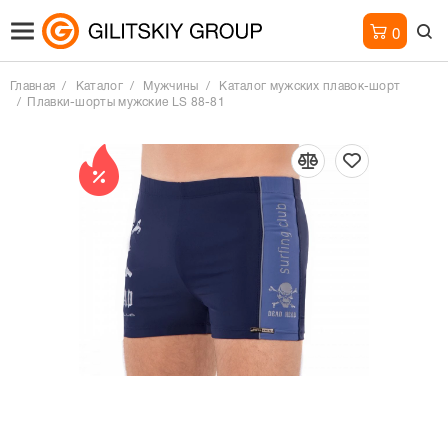
0
Главная
Каталог
Мужчины
Каталог мужских плавок-шорт
Плавки-шорты мужские LS 88-81