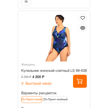
58
Женщины
Купальник женский слитный LS 99-638
4 200 Р
5 760 Р
Быстрый заказ
Варианты расцветок
23+Принт-синий
23+Принт-зелёный