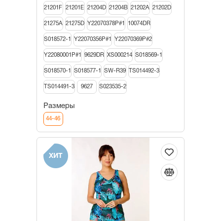
21201F
21201E
21204D
21204B
21202A
21202D
21275A
21275D
Y22070378P#1
10074DR
S018572-1
Y22070356P#1
Y22070369P#2
Y22080001P#1
9629DR
XS000214
S018569-1
S018570-1
S018577-1
SW-R39
TS014492-3
TS014491-3
9627
S023535-2
Размеры
44-46
ХИТ