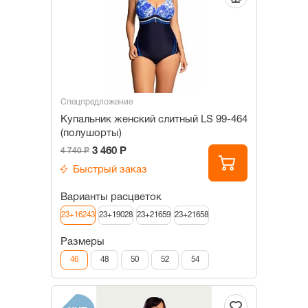
Спецпредложение
Купальник женский слитный LS 99-464
(полушорты)
3 460 Р
4 740 Р
Быстрый заказ
Варианты расцветок
23+16243
23+19028
23+21659
23+21658
Размеры
46
48
50
52
54