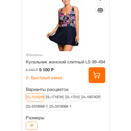
Женщины
Купальник женский слитный LS 99-494
5 100 Р
8 040 Р
Быстрый заказ
Варианты расцветок
23+15242#8
23+17187#5
23+17512
24+10074DR
23+S018566-1
23+S018568-1
Размеры
46