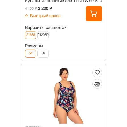
Купальник женский слитный LS 99-510
3 220 Р
4 400 Р
Быстрый заказ
Варианты расцветок
21656
21205D
Размеры
54
56