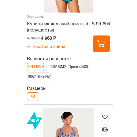
Женщины
Купальник женский слитный LS 99-604
(полушорты)
4 960 Р
6 780 Р
Быстрый заказ
Варианты расцветок
S018425-2
14593AS(M2)
Принт+25004
18624HF-2(N8)
Размеры
64
NEW