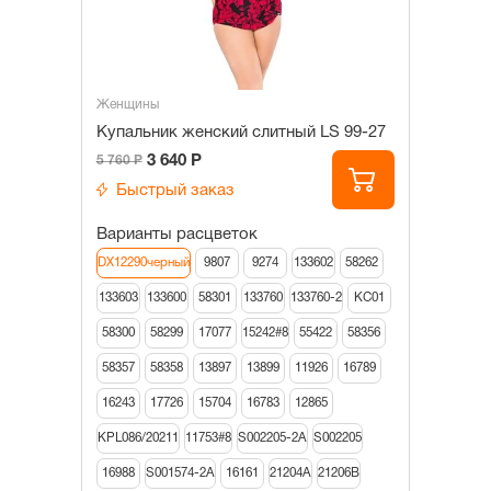
Женщины
Купальник женский слитный LS 99-27
3 640 Р
5 760 Р
Быстрый заказ
Варианты расцветок
DX12290черный
9807
9274
133602
58262
133603
133600
58301
133760
133760-2
КС01
58300
58299
17077
15242#8
55422
58356
58357
58358
13897
13899
11926
16789
16243
17726
15704
16783
12865
KPL086/20211
11753#8
S002205-2A
S002205
16988
S001574-2A
16161
21204A
21206В