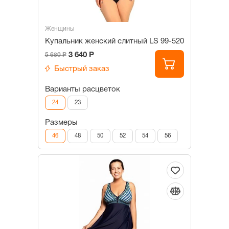
Женщины
Купальник женский слитный LS 99-520
3 640 Р
5 680 Р
Быстрый заказ
Варианты расцветок
24
23
Размеры
46
48
50
52
54
56