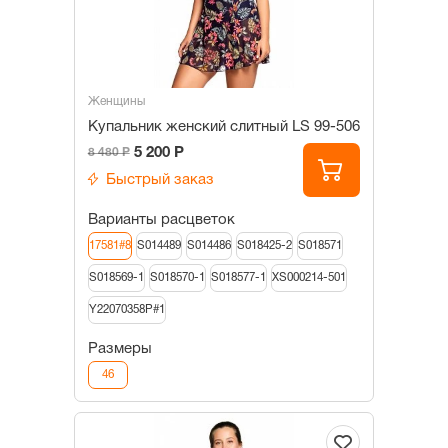
Женщины
Купальник женский слитный LS 99-506
5 200 Р
8 480 Р
Быстрый заказ
Варианты расцветок
17581#8
S014489
S014486
S018425-2
S018571
S018569-1
S018570-1
S018577-1
XS000214-501
Y22070358P#1
Размеры
46