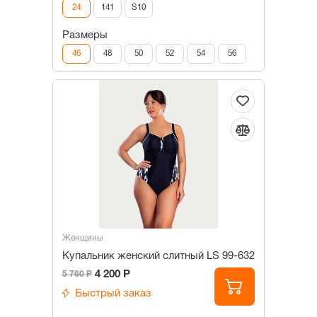
24
141
S10
Размеры
46
48
50
52
54
56
Женщины
Купальник женский слитный LS 99-632
4 200 Р
5 760 Р
Быстрый заказ