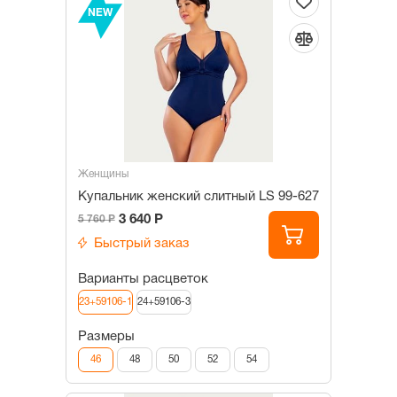
NEW
Женщины
Купальник женский слитный LS 99-627
3 640 Р
5 760 Р
Быстрый заказ
Варианты расцветок
23+59106-1
24+59106-3
Размеры
46
48
50
52
54