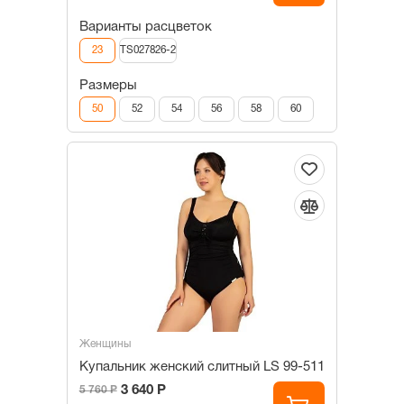
Варианты расцветок
23
TS027826-2
Размеры
50
52
54
56
58
60
Женщины
Купальник женский слитный LS 99-511
3 640 Р
5 760 Р