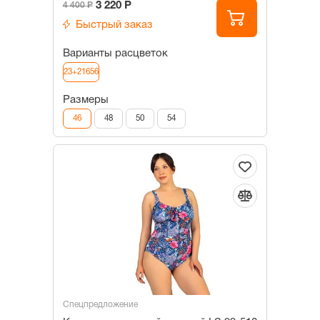
3 220 Р
4 400 Р
Быстрый заказ
Варианты расцветок
23+21656
Размеры
46
48
50
54
Спецпредложение