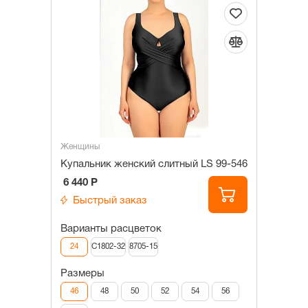
Женщины
Купальник женский слитный LS 99-546
6 440 Р
Быстрый заказ
Варианты расцветок
24
C1802-32
8705-15
Размеры
46
48
50
52
54
56