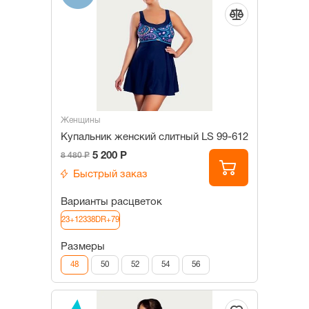
Женщины
Купальник женский слитный LS 99-612
5 200 Р
8 480 Р
Быстрый заказ
Варианты расцветок
23+12338DR+79
Размеры
48
50
52
54
56