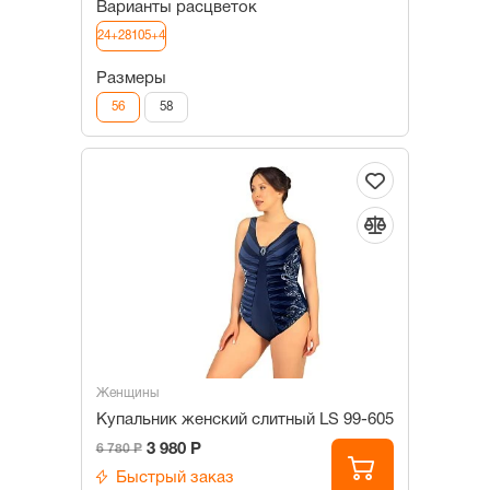
Варианты расцветок
24+28105+4
Размеры
56
58
Женщины
Купальник женский слитный LS 99-605
3 980 Р
6 780 Р
Быстрый заказ