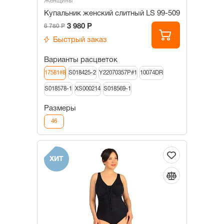
Женщины
Купальник женский слитный LS 99-509
3 980 Р
6 780 Р
Быстрый заказ
Варианты расцветок
17581#8
S018425-2
Y22070357P#1
10074DR
S018578-1
XS000214
S018569-1
Размеры
46
ХИТ