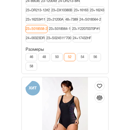
24-89036
23-120049
24-DR213-8#4
23+DR213-12#2
23+DX10380B
23+16163
23+16243
23+16253#11
23+21200A
48+7389
24+S018564-2
23+S018558-2
23+S018564-1
23+Y22070370P#1
24+00323DR
23+S024511*700
24+17432HF
Размеры
46
48
50
52
54
56
58
ХИТ