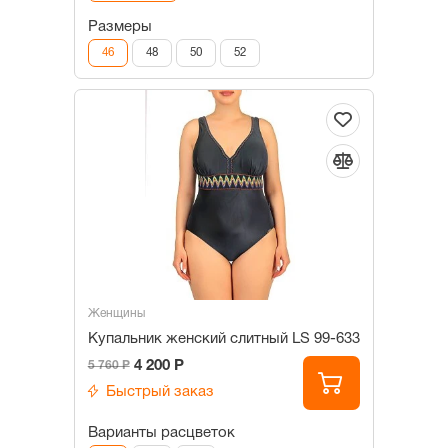
Размеры
46
48
50
52
Женщины
Купальник женский слитный LS 99-633
4 200 Р
5 760 Р
Быстрый заказ
Варианты расцветок