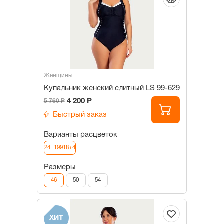
Женщины
Купальник женский слитный LS 99-629
4 200 Р
5 760 Р
Быстрый заказ
Варианты расцветок
24+19918+4
Размеры
46
50
54
ХИТ