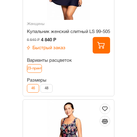
Женщины
Купальник женский слитный LS 99-505
4 840 Р
6 640 Р
Быстрый заказ
Варианты расцветок
23-принт
Размеры
46
48