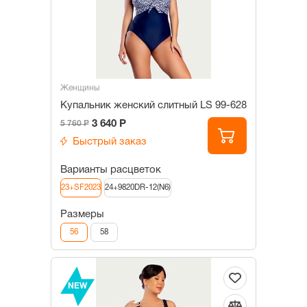
Женщины
Купальник женский слитный LS 99-628
3 640 Р
5 760 Р
Быстрый заказ
Варианты расцветок
23+SF2023
24+9820DR-12(N6)
Размеры
56
58
NEW