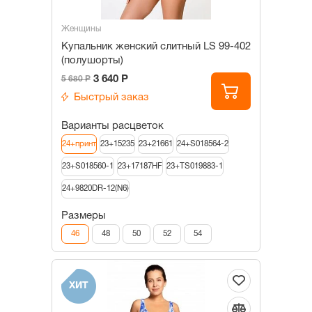
Женщины
Купальник женский слитный LS 99-402
(полушорты)
3 640 Р
5 680 Р
Быстрый заказ
Варианты расцветок
24+принт
23+15235
23+21661
24+S018564-2
23+S018560-1
23+17187HF
23+TS019883-1
24+9820DR-12(N6)
Размеры
46
48
50
52
54
ХИТ