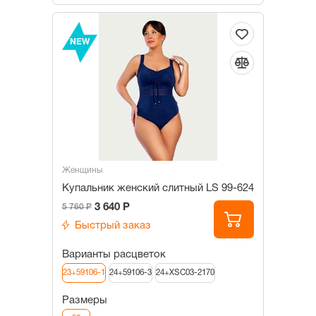
NEW
Женщины
Купальник женский слитный LS 99-624
3 640 Р
5 760 Р
Быстрый заказ
Варианты расцветок
23+59106-1
24+59106-3
24+XSC03-2170
Размеры