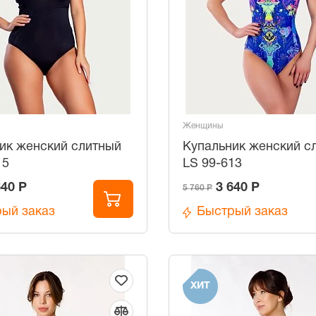
Женщины
ик женский слитный
Купальник женский с
15
LS 99-613
640 Р
3 640 Р
5 760 Р
ый заказ
Быстрый заказ
ХИТ