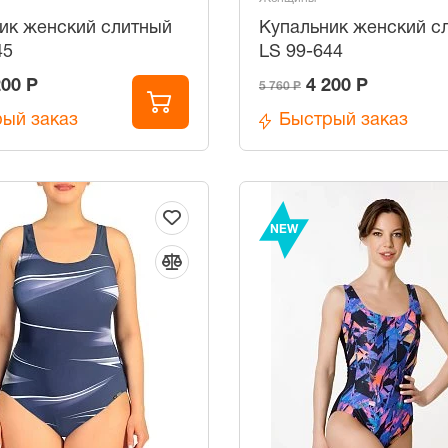
ик женский слитный
Купальник женский с
45
LS 99-644
200 Р
4 200 Р
5 760 Р
ый заказ
Быстрый заказ
NEW