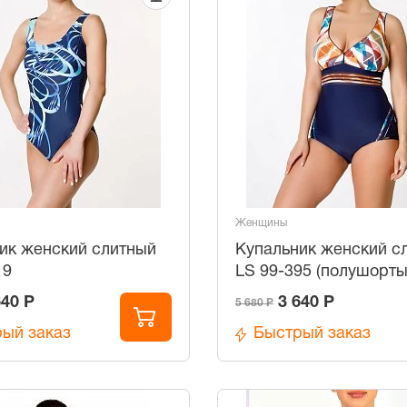
Женщины
ик женский слитный
Купальник женский с
19
LS 99-395 (полушорты
640 Р
3 640 Р
5 680 Р
ый заказ
Быстрый заказ