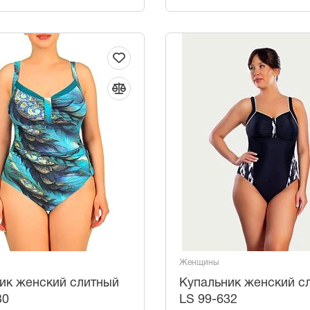
Женщины
ик женский слитный
Купальник женский с
30
LS 99-632