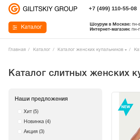
+7 (499) 110-55-08
Шоурум в Москве:
пн-в
Каталог
Интернет-магазин:
пн-п
Главная
Каталог
Каталог женских купальников
Ка
Каталог слитных женских к
Наши предложения
NEW
Хит (
5
)
Новинка (
4
)
Акция (
3
)