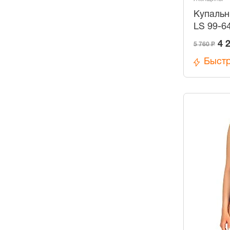
Купальн
LS 99-6
4 
5 760 Р
Быстр