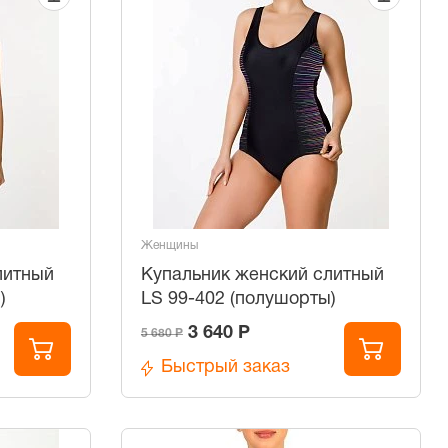
Женщины
литный
Купальник женский слитный
)
LS 99-402 (полушорты)
3 640 Р
5 680 Р
Быстрый заказ