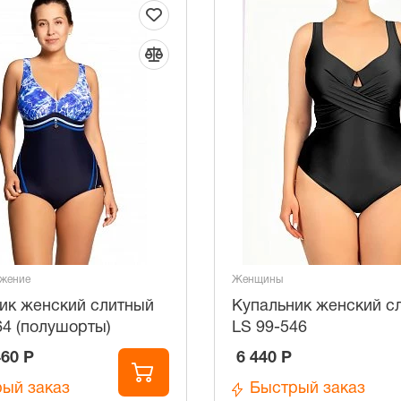
жение
Женщины
ик женский слитный
Купальник женский с
64 (полушорты)
LS 99-546
460 Р
6 440 Р
ый заказ
Быстрый заказ