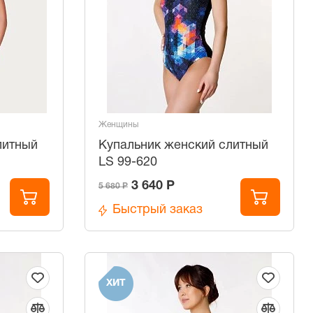
Женщины
литный
Купальник женский слитный
LS 99-620
3 640 Р
5 680 Р
Быстрый заказ
ХИТ