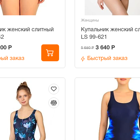
Женщины
ик женский слитный
Купальник женский с
42
LS 99-621
200 Р
3 640 Р
5 680 Р
ый заказ
Быстрый заказ