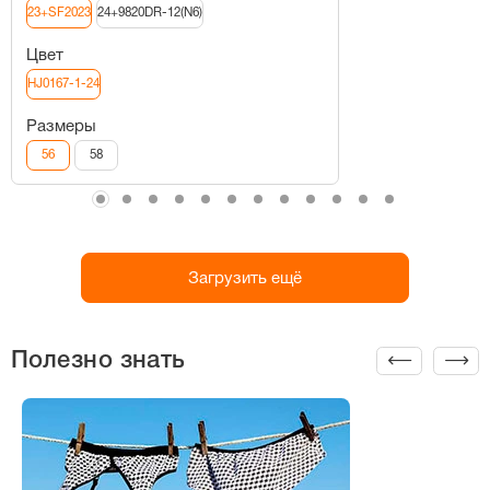
23+SF2023
24+9820DR-12(N6)
Цвет
HJ0167-1-24
Размеры
56
58
Загрузить ещё
Полезно знать