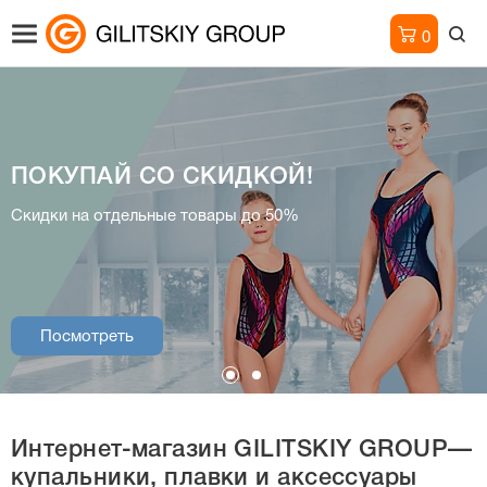
0
ПОКУПАЙ СО СКИДКОЙ!
Интернет-магазин
Скидки на отдельные товары до 50%
купальники, плавки и аксессуары
Посмотреть
Посмотреть
Интернет-магазин
GILITSKIY GROUP—
купальники, плавки и аксессуары