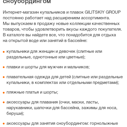
сноубордингом
слитных купальников, особенно спортивных моделей с
утягивающим эффектом, важную роль играет рост:
Интернет-магазин
купальников и плавок GILITSKIY GROUP
если у вас высокий рост, выбирайте больший размер,
постоянно работает над расширением ассортимента.
чтобы бретели не врезались в плечи. Вы также можете
Мы выпускаем в продажу новые коллекции качественных
свериться с нашей точной таблицей размеров на
товаров, чтобы удовлетворить вкусы каждого покупателя.
странице каждого товара.
В каталоге вы найдете все, что понадобится для отдыха
на открытой воде или занятий в бассейне:
купальники для женщин и девочек (слитные или
раздельные, однотонные или цветные);
плавки и шорты для мужчин и мальчиков;
плавательная одежда для детей (слитные или раздельные
купальники, в комплектах или отдельными предметами);
пляжные платья и шорты;
аксессуары для плавания (очки, маски, ласты,
нарукавники, шапочки для бассейна, зажимы для носа,
беруши);
аксессуары для занятия сноубордингом: горнолыжные