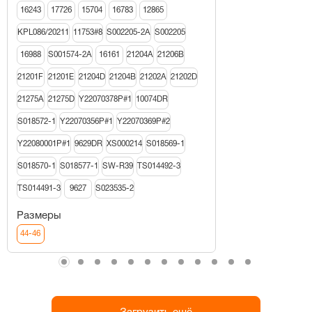
16243
17726
15704
16783
12865
KPL086/20211
11753#8
S002205-2A
S002205
16988
S001574-2A
16161
21204A
21206В
21201F
21201E
21204D
21204B
21202A
21202D
21275A
21275D
Y22070378P#1
10074DR
S018572-1
Y22070356P#1
Y22070369P#2
Y22080001P#1
9629DR
XS000214
S018569-1
S018570-1
S018577-1
SW-R39
TS014492-3
TS014491-3
9627
S023535-2
Размеры
44-46