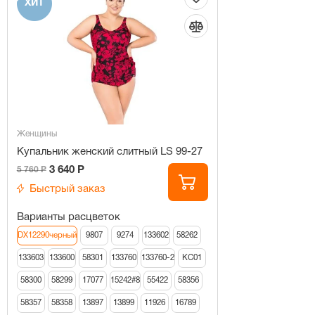
ХИТ
Женщины
Купальник женский слитный LS 99-27
3 640 Р
5 760 Р
Быстрый заказ
Варианты расцветок
DX12290черный
9807
9274
133602
58262
133603
133600
58301
133760
133760-2
КС01
58300
58299
17077
15242#8
55422
58356
58357
58358
13897
13899
11926
16789