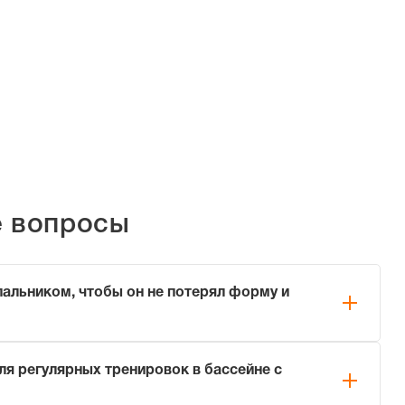
е вопросы
пальником, чтобы он не потерял форму и
нику, соблюдайте три простых правила:
ля регулярных тренировок в бассейне с
ой пресной воде сразу после каждого использования
 соль).