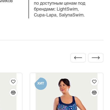
ьников
по доступным ценам под
брендами: LightSwim,
Cupa-Lapa
, SalynaSwim.
ХИТ