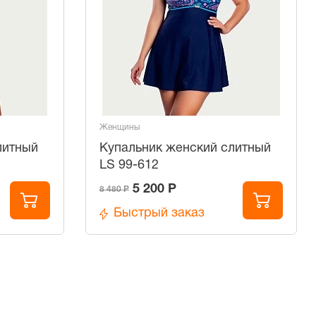
Женщины
литный
Купальник женский слитный
LS 99-612
5 200 Р
8 480 Р
Быстрый заказ