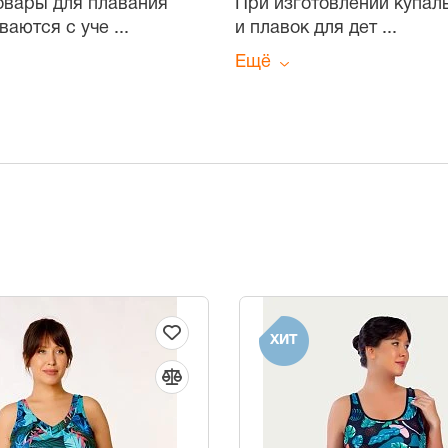
Товары для плавания
При изготовлении купал
ваются с уче
...
и плавок для дет
...
Ещё
ХИТ