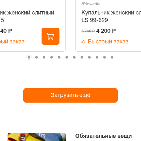
Женщины
ик женский слитный
Купальник женский с
15
LS 99-629
640 Р
4 200 Р
5 760 Р
ый заказ
Быстрый заказ
Загрузить ещё
Обязательные вещи