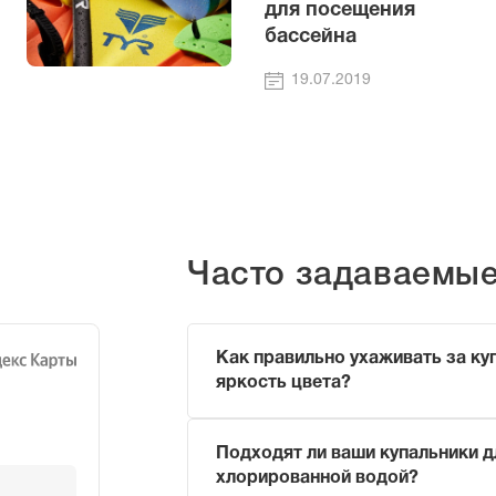
для посещения
бассейна
19.07.2019
Часто задаваемы
Как правильно ухаживать за ку
яркость цвета?
Чтобы продлить жизнь вашему купаль
Подходят ли ваши купальники д
Ополаскивайте его в прохладн
хлорированной водой?
(чтобы смыть хлор или морскую