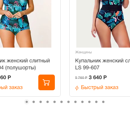
Женщины
ик женский слитный
Купальник женский с
04 (полушорты)
LS 99-607
960 Р
3 640 Р
5 760 Р
ый заказ
Быстрый заказ