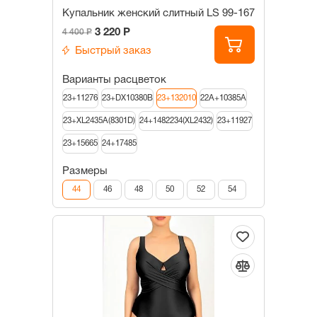
Купальник женский слитный LS 99-167
3 220 Р
4 400 Р
Быстрый заказ
Варианты расцветок
23+11276
23+DX10380B
23+132010
22А+10385А
23+XL2435A(8301D)
24+1482234(XL2432)
23+11927
23+15665
24+17485
Размеры
44
46
48
50
52
54