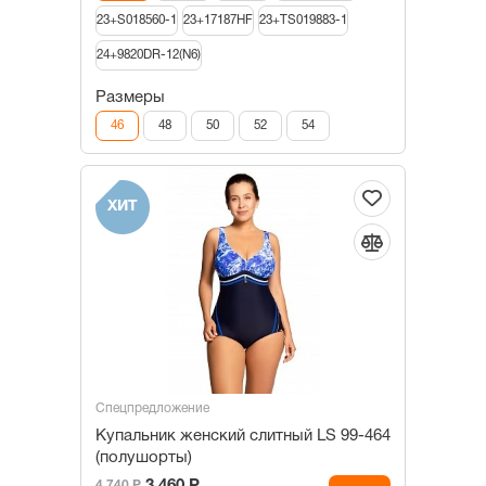
23+S018560-1
23+17187HF
23+TS019883-1
24+9820DR-12(N6)
Размеры
46
48
50
52
54
ХИТ
Спецпредложение
Купальник женский слитный LS 99-464
(полушорты)
4 740 Р