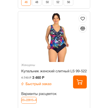
46
48
50
52
56
Женщины
Купальник женский слитный LS 99-522
3 460 Р
4 740 Р
Быстрый заказ
Варианты расцветок
23+22615+4