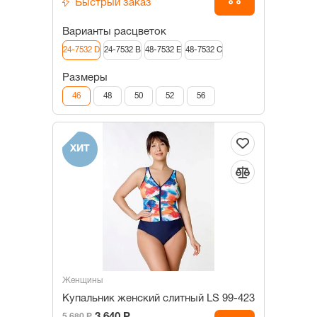
Быстрый заказ
Варианты расцветок
24-7532 D
24-7532 B
48-7532 E
48-7532 C
Размеры
46
48
50
52
56
ХИТ
Женщины
Купальник женский слитный LS 99-423
5 680 Р