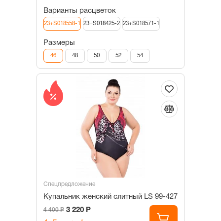
Варианты расцветок
23+S018558-1
23+S018425-2
23+S018571-1
Размеры
46
48
50
52
54
Спецпредложение
Купальник женский слитный LS 99-427
3 220 Р
4 400 Р