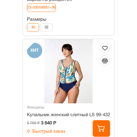
23+030190001+36
Размеры
46
52
ХИТ
Женщины
Купальник женский слитный LS 99-432
3 640 Р
5 760 Р
Быстрый заказ