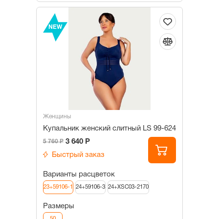
NEW
Женщины
Купальник женский слитный LS 99-624
3 640 Р
5 760 Р
Быстрый заказ
Варианты расцветок
23+59106-1
24+59106-3
24+XSC03-2170
Размеры
50