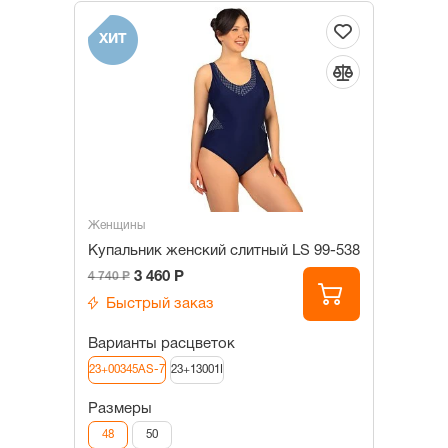
ХИТ
Женщины
Купальник женский слитный LS 99-538
3 460 Р
4 740 Р
Быстрый заказ
Варианты расцветок
23+00345AS-7
23+13001I
Размеры
48
50