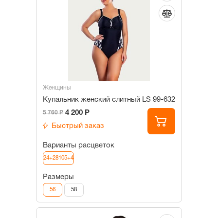
Женщины
Купальник женский слитный LS 99-632
4 200 Р
5 760 Р
Быстрый заказ
Варианты расцветок
24+28105+4
Размеры
56
58