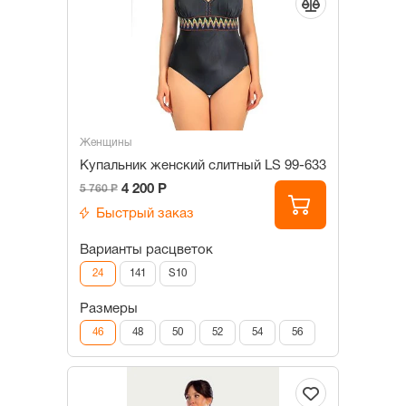
Женщины
Купальник женский слитный LS 99-633
4 200 Р
5 760 Р
Быстрый заказ
Варианты расцветок
24
141
S10
Размеры
46
48
50
52
54
56