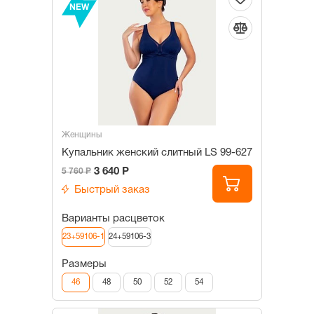
NEW
Женщины
Купальник женский слитный LS 99-627
3 640 Р
5 760 Р
Быстрый заказ
Варианты расцветок
23+59106-1
24+59106-3
Размеры
46
48
50
52
54