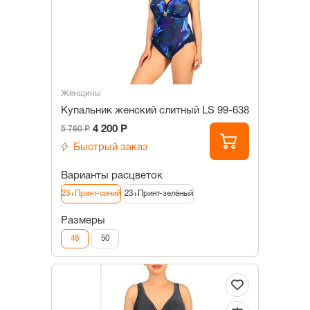
Женщины
Купальник женский слитный LS 99-638
4 200 Р
5 760 Р
Быстрый заказ
Варианты расцветок
23+Принт-синий
23+Принт-зелёный
Размеры
48
50