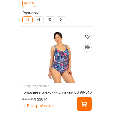
23+21656
Размеры
46
48
50
54
Спецпредложение
Купальник женский слитный LS 99-510
3 220 Р
4 400 Р
Быстрый заказ