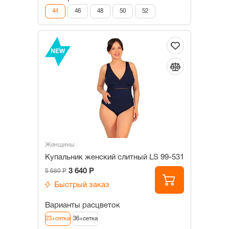
44
46
48
50
52
NEW
Женщины
Купальник женский слитный LS 99-531
3 640 Р
5 680 Р
Быстрый заказ
Варианты расцветок
23+сетка
36+сетка