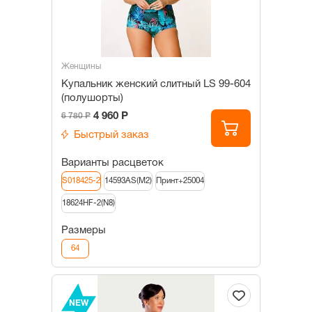
Женщины
Купальник женский слитный LS 99-604
(полушорты)
4 960 Р
6 780 Р
Быстрый заказ
Варианты расцветок
S018425-2
14593AS(M2)
Принт+25004
18624HF-2(N8)
Размеры
64
NEW