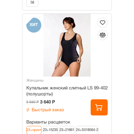
58
ХИТ
Женщины
Купальник женский слитный LS 99-402
(полушорты)
3 640 Р
5 680 Р
Быстрый заказ
Варианты расцветок
24+принт
23+15235
23+21661
24+S018564-2