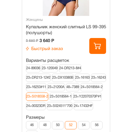
Женщины
Купальник женский слитный LS 99-395
(полушорты)
3 640 Р
5 680 Р
Быстрый заказ
Варианты расцветок
24-89036
23-120049
24-DR213-8#4
23+DR213-12#2
23+DX10380B
23+16163
23+16243
23+16253#11
23+21200A
48+7389
24+S018564-2
23+S018558-2
23+S018564-1
23+Y22070370P#1
24+00323DR
23+S024511*700
24+17432HF
Размеры
46
48
50
52
54
56