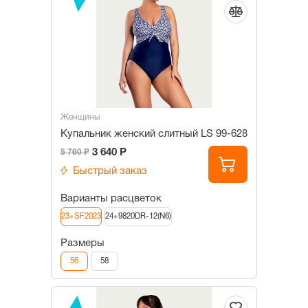
Женщины
Купальник женский слитный LS 99-628
3 640 Р
5 760 Р
Быстрый заказ
Варианты расцветок
23+SF2023
24+9820DR-12(N6)
Размеры
56
58