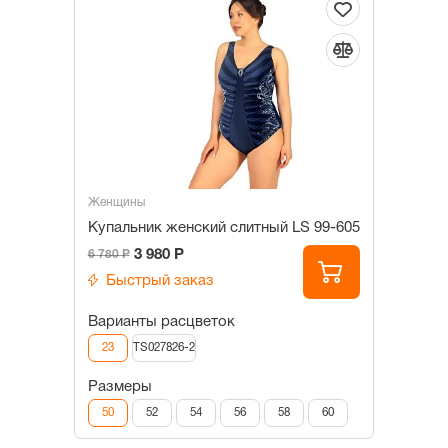
Женщины
Купальник женский слитный LS 99-605
3 980 Р
6 780 Р
Быстрый заказ
Варианты расцветок
23
TS027826-2
Размеры
50
52
54
56
58
60