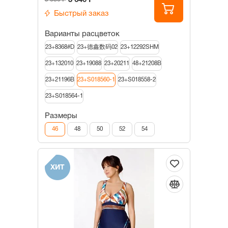
3 640 Р
Быстрый заказ
Варианты расцветок
23+8368#D
23+德鑫数码02
23+12292SHM
23+132010
23+19088
23+20211
48+21208B
23+21196B
23+S018560-1
23+S018558-2
23+S018564-1
Размеры
46
48
50
52
54
ХИТ