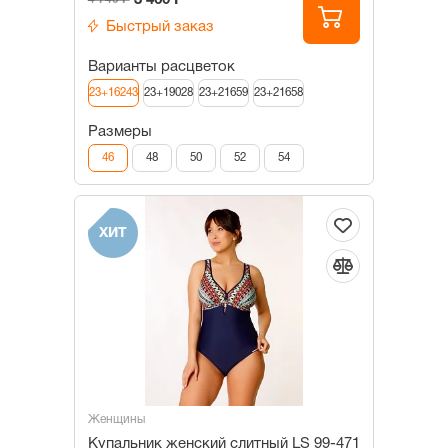
3 460 Р
Быстрый заказ
Варианты расцветок
23+16243
23+19028
23+21659
23+21658
Размеры
46
48
50
52
54
ХИТ
Женщины
Купальник женский слитный LS 99-471