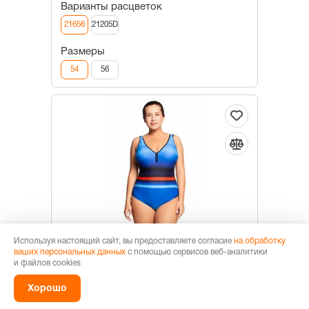
Варианты расцветок
21656
21205D
Размеры
54
56
Используя настоящий сайт, вы предоставляете согласие
на обработку
Женщины
ваших персональных данных
с помощью сервисов веб-аналитики
и файлов cookies
Купальник женский слитный LS 99-507
3 640 Р
5 760 Р
Хорошо
Быстрый заказ