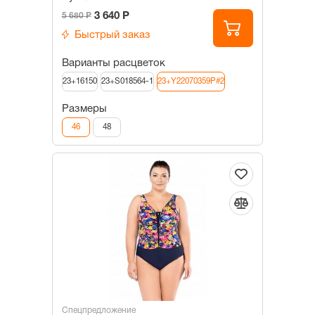
3 640 Р
5 680 Р
Быстрый заказ
Варианты расцветок
23+16150
23+S018564-1
23+Y22070359P#2
Размеры
46
48
Спецпредложение