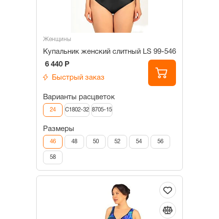
Женщины
Купальник женский слитный LS 99-546
6 440 Р
Быстрый заказ
Варианты расцветок
24
C1802-32
8705-15
Размеры
46
48
50
52
54
56
58